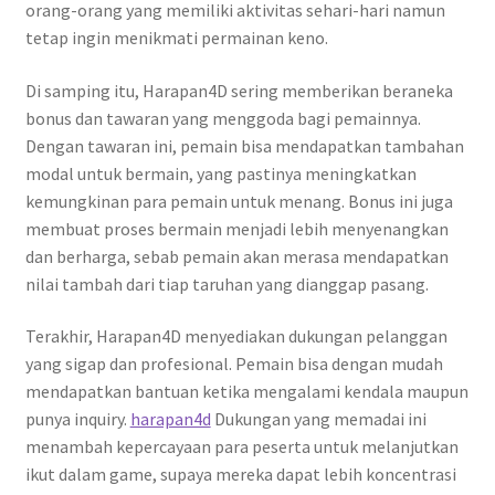
orang-orang yang memiliki aktivitas sehari-hari namun
tetap ingin menikmati permainan keno.
Di samping itu, Harapan4D sering memberikan beraneka
bonus dan tawaran yang menggoda bagi pemainnya.
Dengan tawaran ini, pemain bisa mendapatkan tambahan
modal untuk bermain, yang pastinya meningkatkan
kemungkinan para pemain untuk menang. Bonus ini juga
membuat proses bermain menjadi lebih menyenangkan
dan berharga, sebab pemain akan merasa mendapatkan
nilai tambah dari tiap taruhan yang dianggap pasang.
Terakhir, Harapan4D menyediakan dukungan pelanggan
yang sigap dan profesional. Pemain bisa dengan mudah
mendapatkan bantuan ketika mengalami kendala maupun
punya inquiry.
harapan4d
Dukungan yang memadai ini
menambah kepercayaan para peserta untuk melanjutkan
ikut dalam game, supaya mereka dapat lebih koncentrasi