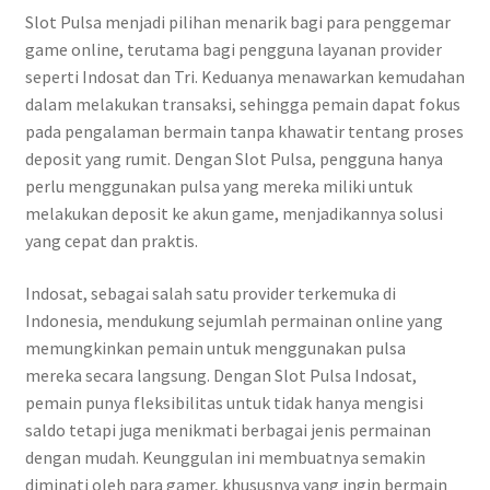
Slot Pulsa menjadi pilihan menarik bagi para penggemar
game online, terutama bagi pengguna layanan provider
seperti Indosat dan Tri. Keduanya menawarkan kemudahan
dalam melakukan transaksi, sehingga pemain dapat fokus
pada pengalaman bermain tanpa khawatir tentang proses
deposit yang rumit. Dengan Slot Pulsa, pengguna hanya
perlu menggunakan pulsa yang mereka miliki untuk
melakukan deposit ke akun game, menjadikannya solusi
yang cepat dan praktis.
Indosat, sebagai salah satu provider terkemuka di
Indonesia, mendukung sejumlah permainan online yang
memungkinkan pemain untuk menggunakan pulsa
mereka secara langsung. Dengan Slot Pulsa Indosat,
pemain punya fleksibilitas untuk tidak hanya mengisi
saldo tetapi juga menikmati berbagai jenis permainan
dengan mudah. Keunggulan ini membuatnya semakin
diminati oleh para gamer, khususnya yang ingin bermain