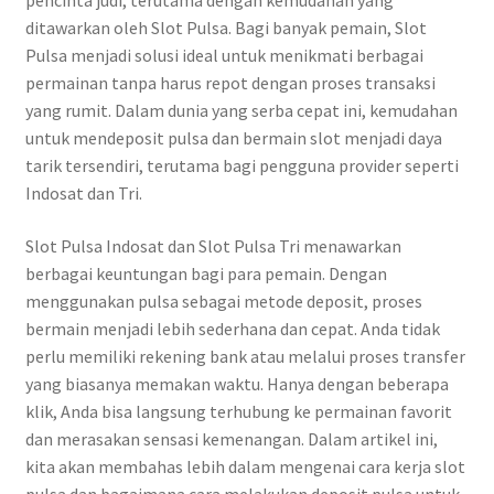
pencinta judi, terutama dengan kemudahan yang
ditawarkan oleh Slot Pulsa. Bagi banyak pemain, Slot
Pulsa menjadi solusi ideal untuk menikmati berbagai
permainan tanpa harus repot dengan proses transaksi
yang rumit. Dalam dunia yang serba cepat ini, kemudahan
untuk mendeposit pulsa dan bermain slot menjadi daya
tarik tersendiri, terutama bagi pengguna provider seperti
Indosat dan Tri.
Slot Pulsa Indosat dan Slot Pulsa Tri menawarkan
berbagai keuntungan bagi para pemain. Dengan
menggunakan pulsa sebagai metode deposit, proses
bermain menjadi lebih sederhana dan cepat. Anda tidak
perlu memiliki rekening bank atau melalui proses transfer
yang biasanya memakan waktu. Hanya dengan beberapa
klik, Anda bisa langsung terhubung ke permainan favorit
dan merasakan sensasi kemenangan. Dalam artikel ini,
kita akan membahas lebih dalam mengenai cara kerja slot
pulsa dan bagaimana cara melakukan deposit pulsa untuk