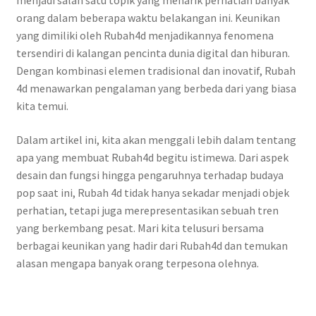
menjadi salah satu topik yang menarik perhatian banyak
orang dalam beberapa waktu belakangan ini. Keunikan
yang dimiliki oleh Rubah4d menjadikannya fenomena
tersendiri di kalangan pencinta dunia digital dan hiburan.
Dengan kombinasi elemen tradisional dan inovatif, Rubah
4d menawarkan pengalaman yang berbeda dari yang biasa
kita temui.
Dalam artikel ini, kita akan menggali lebih dalam tentang
apa yang membuat Rubah4d begitu istimewa. Dari aspek
desain dan fungsi hingga pengaruhnya terhadap budaya
pop saat ini, Rubah 4d tidak hanya sekadar menjadi objek
perhatian, tetapi juga merepresentasikan sebuah tren
yang berkembang pesat. Mari kita telusuri bersama
berbagai keunikan yang hadir dari Rubah4d dan temukan
alasan mengapa banyak orang terpesona olehnya.