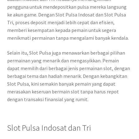
pengguna untuk mendepositkan pulsa mereka langsung
ke akun game. Dengan Slot Pulsa Indosat dan Slot Pulsa
Tri, proses deposit menjadi lebih cepat dan efisien,
memberi kesempatan kepada pemain untuk segera
menikmati permainan tanpa mengalami banyak kendala.
Selain itu, Slot Pulsa juga menawarkan berbagai pilihan
permainan yang menarik dan mengasyikkan. Pemain
dapat memilih dari berbagai jenis permainan slot, dengan
berbagai tema dan hadiah menarik. Dengan kebangkitan
Slot Pulsa, kini semakin banyak pemain yang dapat
merasakan keseruan bermain slot tanpa harus repot
dengan transaksi finansial yang rumit.
Slot Pulsa Indosat dan Tri