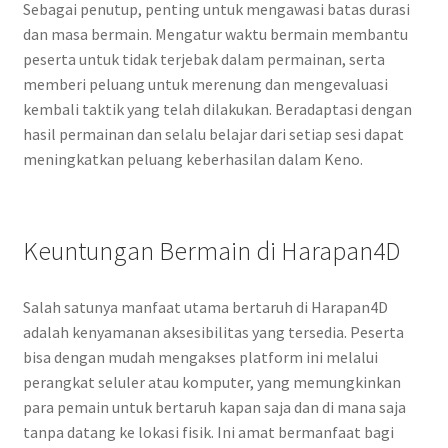
Sebagai penutup, penting untuk mengawasi batas durasi
dan masa bermain. Mengatur waktu bermain membantu
peserta untuk tidak terjebak dalam permainan, serta
memberi peluang untuk merenung dan mengevaluasi
kembali taktik yang telah dilakukan. Beradaptasi dengan
hasil permainan dan selalu belajar dari setiap sesi dapat
meningkatkan peluang keberhasilan dalam Keno.
Keuntungan Bermain di Harapan4D
Salah satunya manfaat utama bertaruh di Harapan4D
adalah kenyamanan aksesibilitas yang tersedia. Peserta
bisa dengan mudah mengakses platform ini melalui
perangkat seluler atau komputer, yang memungkinkan
para pemain untuk bertaruh kapan saja dan di mana saja
tanpa datang ke lokasi fisik. Ini amat bermanfaat bagi