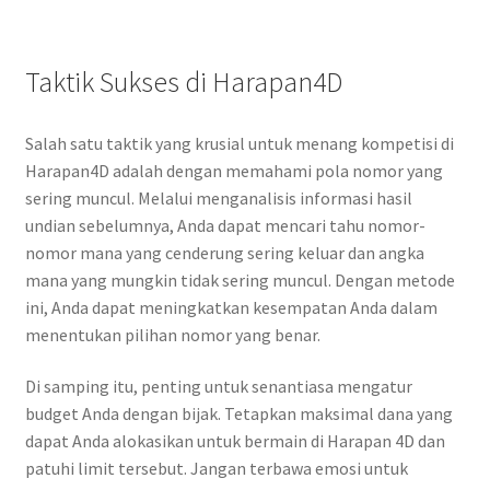
Taktik Sukses di Harapan4D
Salah satu taktik yang krusial untuk menang kompetisi di
Harapan4D adalah dengan memahami pola nomor yang
sering muncul. Melalui menganalisis informasi hasil
undian sebelumnya, Anda dapat mencari tahu nomor-
nomor mana yang cenderung sering keluar dan angka
mana yang mungkin tidak sering muncul. Dengan metode
ini, Anda dapat meningkatkan kesempatan Anda dalam
menentukan pilihan nomor yang benar.
Di samping itu, penting untuk senantiasa mengatur
budget Anda dengan bijak. Tetapkan maksimal dana yang
dapat Anda alokasikan untuk bermain di Harapan 4D dan
patuhi limit tersebut. Jangan terbawa emosi untuk