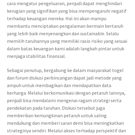
cara mengatur pengeluaran, penjudi dapat menghindari
kerugian yang signifikan yang bisa mempengaruhi negatif
terhadap keuangan mereka. Hal ini akan mampu
membantu menciptakan pengalaman bermain bertaruh
yang lebih baik menyenangkan dan sustainable. Selalu
memilih taruhannya yang memiliki rasio risiko yang sesuai
dalam batas keuangan kami adalah langkah pintar untuk
menjaga stabilitas finansial.
Sebagai penutup, bergabung ke dalam masyarakat togel
dan forum diskusi perbincangan dapat jadi metode yang
ampuh untuk membagikan dan mendapatkan data
berharga. Melalui berkomunikasi dengan petaruh lainnya,
penjudi bisa mendalami mengenai ragam strategi serta
pendekatan pada taruhan. Diskusi tersebut juga
memberikan kemungkinan petaruh untuk saling
mendukung dan memberi saran demi bisa meningkatkan
strateginya sendiri. Melalui akses terhadap perspektif dan