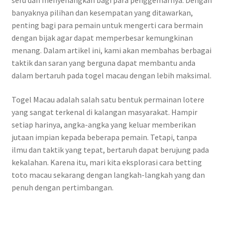
seru dan menyenangkan bagi para penggemarnya. Dengan
banyaknya pilihan dan kesempatan yang ditawarkan,
penting bagi para pemain untuk mengerti cara bermain
dengan bijak agar dapat memperbesar kemungkinan
menang. Dalam artikel ini, kami akan membahas berbagai
taktik dan saran yang berguna dapat membantu anda
dalam bertaruh pada togel macau dengan lebih maksimal.
Togel Macau adalah salah satu bentuk permainan lotere
yang sangat terkenal di kalangan masyarakat. Hampir
setiap harinya, angka-angka yang keluar memberikan
jutaan impian kepada beberapa pemain. Tetapi, tanpa
ilmu dan taktik yang tepat, bertaruh dapat berujung pada
kekalahan. Karena itu, mari kita eksplorasi cara betting
toto macau sekarang dengan langkah-langkah yang dan
penuh dengan pertimbangan.