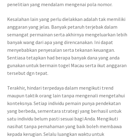
penelitian yang mendalam mengenai pola nomor.
Kesalahan lain yang perlu dielakkan adalah tak memiliki
anggaran yang jelas. Banyak petaruh terjebak dalam
semangat permainan serta akhirnya mengeluarkan lebih
banyak wang dari apa yang direncanakan. Ini dapat
menyebabkan penyesalan serta tekanan keuangan.
Sentiasa tetapkan had berapa banyak dana yang anda
gunakan untuk bermain togel Macau serta ikut anggaran
tersebut dgn tepat.
Terakhir, hindari terpedaya dalam mengikuti trend
maupun taktik orang lain tanpa mengenali mengetahui
konteksnya. Setiap individu pemain punya pendekatan
yang berbeda, sementara strategi yang berhasil untuk
satu individu belum pasti sesuai bagi Anda. Mengikuti
nasihat tanpa pemahaman yang baik boleh membawa
kepada kerugian. Selalu luangkan waktu untuk