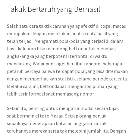
Taktik Bertaruh yang Berhasil
Salah satu cara taktik taruhan yang efektif di togel macau
merupakan dengan melakukan analisa data hasil yang
telah terjadi. Mengamati pola-pola yang terjadi di dalam
hasil keluaran bisa menolong bettor untuk menebak
angka-angka yang berpotensi terlontar di waktu
mendatang. Walaupun togel bersifat random, beberapa
petaruh percaya bahwa terdapat pola yang bisa ditemukan
dengan memperhatikan statistik selama periode tertentu.
Melalui cara ini, bettor dapat mengambil pilihan yang
lebih terinformasi saat memasang nomor.
Selain itu, penting untuk mengatur modal secara bijak
saat bermain di toto Macau. Setiap orang penjudi
sebaiknya menetapkan batasan anggaran untuk
taruhannya mereka serta tak melebihi jumlah itu. Dengan