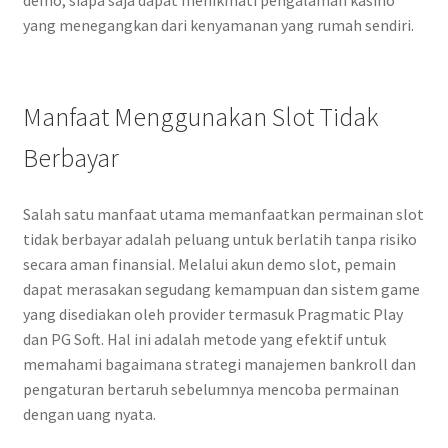
yang menegangkan dari kenyamanan yang rumah sendiri.
Manfaat Menggunakan Slot Tidak
Berbayar
Salah satu manfaat utama memanfaatkan permainan slot
tidak berbayar adalah peluang untuk berlatih tanpa risiko
secara aman finansial. Melalui akun demo slot, pemain
dapat merasakan segudang kemampuan dan sistem game
yang disediakan oleh provider termasuk Pragmatic Play
dan PG Soft. Hal ini adalah metode yang efektif untuk
memahami bagaimana strategi manajemen bankroll dan
pengaturan bertaruh sebelumnya mencoba permainan
dengan uang nyata.