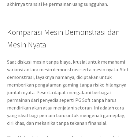
akhirnya transisi ke permainan uang sungguhan.
Komparasi Mesin Demonstrasi dan
Mesin Nyata
Saat diskusi mesin tanpa biaya, krusial untuk memahami
variansi antara mesin demonstrasi serta mesin nyata. Slot
demonstrasi, layaknya namanya, diciptakan untuk
memberikan pengalaman gaming tanpa risiko hilangnya
jumlah nyata. Peserta dapat mengalami berbagai
permainan dari penyedia seperti PG Soft tanpa harus
mendirikan akun atau menjalani setoran. Ini adalah cara
yang ideal bagi pemain baru untuk mengenali gameplay,
ciri khas, dan mekanika tanpa tekanan finansial.