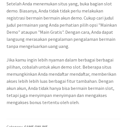
Setelah Anda menemukan situs yang, buka bagian slot
demo. Biasanya, Anda tidak tidak perlu melakukan
registrasi bermain bermain akun demo. Cukup cari judul
judul permainan yang Anda perhatian pilih opsi "Mainkan
Demo" ataupun "Main Gratis". Dengan cara, Anda dapat
langsung merasakan pengalaman pengalaman bermain
tanpa mengeluarkan uang uang.
Jika kamu ingin lebih nyaman dalam berbagai berbagai
pilihan, cobalah untuk akun demo slot. Beberapa situs
memungkinkan Anda mendaftar mendaftar, memberikan
akses lebih lebih luas berbagai fitur tambahan. Dengan
akun akun, Anda tidak hanya bisa bermain bermain slot,
tetapi juga menyimpan menyimpan dan mengakses
mengakses bonus tertentu oleh oleh.
Category:
GAME ONLINE