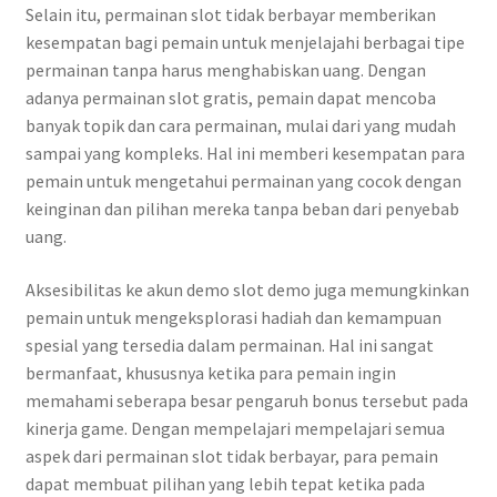
Selain itu, permainan slot tidak berbayar memberikan
kesempatan bagi pemain untuk menjelajahi berbagai tipe
permainan tanpa harus menghabiskan uang. Dengan
adanya permainan slot gratis, pemain dapat mencoba
banyak topik dan cara permainan, mulai dari yang mudah
sampai yang kompleks. Hal ini memberi kesempatan para
pemain untuk mengetahui permainan yang cocok dengan
keinginan dan pilihan mereka tanpa beban dari penyebab
uang.
Aksesibilitas ke akun demo slot demo juga memungkinkan
pemain untuk mengeksplorasi hadiah dan kemampuan
spesial yang tersedia dalam permainan. Hal ini sangat
bermanfaat, khususnya ketika para pemain ingin
memahami seberapa besar pengaruh bonus tersebut pada
kinerja game. Dengan mempelajari mempelajari semua
aspek dari permainan slot tidak berbayar, para pemain
dapat membuat pilihan yang lebih tepat ketika pada