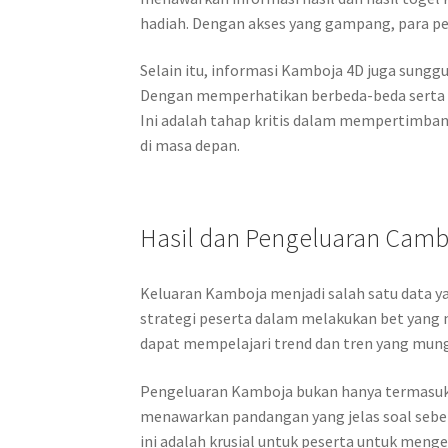
hadiah. Dengan akses yang gampang, para pe
Selain itu, informasi Kamboja 4D juga sung
Dengan memperhatikan berbeda-beda serta
Ini adalah tahap kritis dalam mempertimban
di masa depan.
Hasil dan Pengeluaran Cam
Keluaran Kamboja menjadi salah satu data ya
strategi peserta dalam melakukan bet yang 
dapat mempelajari trend dan tren yang mung
Pengeluaran Kamboja bukan hanya termasuk n
menawarkan pandangan yang jelas soal sebe
ini adalah krusial untuk peserta untuk meng