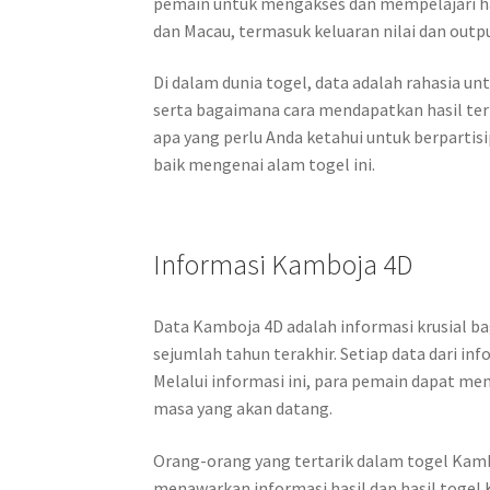
pemain untuk mengakses dan mempelajari hasi
dan Macau, termasuk keluaran nilai dan outp
Di dalam dunia togel, data adalah rahasia
serta bagaimana cara mendapatkan hasil te
apa yang perlu Anda ketahui untuk berpartis
baik mengenai alam togel ini.
Informasi Kamboja 4D
Data Kamboja 4D adalah informasi krusial b
sejumlah tahun terakhir. Setiap data dari i
Melalui informasi ini, para pemain dapat me
masa yang akan datang.
Orang-orang yang tertarik dalam togel Kamb
menawarkan informasi hasil dan hasil togel