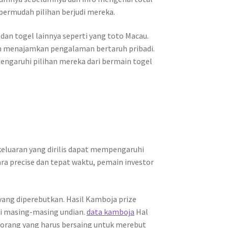
permudah pilihan berjudi mereka.
an togel lainnya seperti yang toto Macau.
 menajamkan pengalaman bertaruh pribadi.
engaruhi pilihan mereka dari bermain togel
 keluaran yang dirilis dapat mempengaruhi
a precise dan tepat waktu, pemain investor
.
ang diperebutkan. Hasil Kamboja prize
i masing-masing undian.
data kamboja
Hal
k orang yang harus bersaing untuk merebut