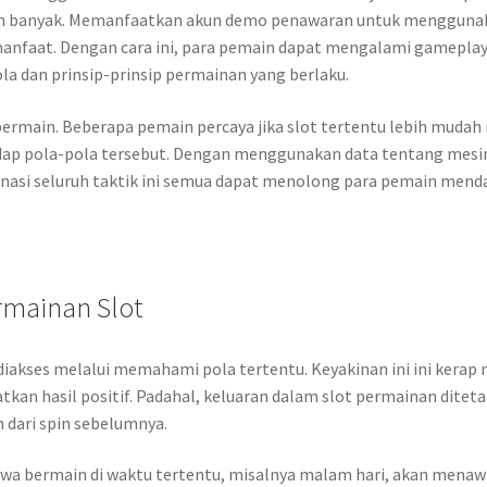
bih banyak. Memanfaatkan akun demo penawaran untuk mengguna
nfaat. Dengan cara ini, para pemain dapat mengalami gameplay dan
 dan prinsip-prinsip permainan yang berlaku.
rmain. Beberapa pemain percaya jika slot tertentu lebih mudah 
ap pola-pola tersebut. Dengan menggunakan data tentang mesin s
binasi seluruh taktik ini semua dapat menolong para pemain m
rmainan Slot
a diakses melalui memahami pola tertentu. Keyakinan ini ini kera
an hasil positif. Padahal, keluaran dalam slot permainan ditetap
 dari spin sebelumnya.
ahwa bermain di waktu tertentu, misalnya malam hari, akan menaw