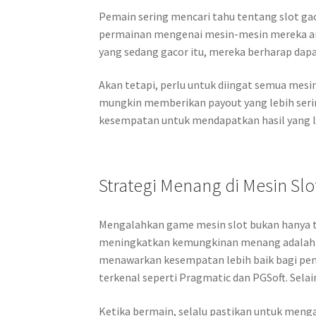
Pemain sering mencari tahu tentang slot gaco
permainan mengenai mesin-mesin mereka ang
yang sedang gacor itu, mereka berharap da
Akan tetapi, perlu untuk diingat semua mes
mungkin memberikan payout yang lebih serin
kesempatan untuk mendapatkan hasil yang le
Strategi Menang di Mesin Slo
Mengalahkan game mesin slot bukan hanya te
meningkatkan kemungkinan menang adalah de
menawarkan kesempatan lebih baik bagi pema
terkenal seperti Pragmatic dan PGSoft. Selai
Ketika bermain, selalu pastikan untuk meng