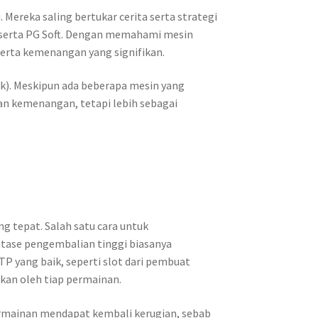
 Mereka saling bertukar cerita serta strategi
 serta PG Soft. Dengan memahami mesin
erta kemenangan yang signifikan.
k). Meskipun ada beberapa mesin yang
an kemenangan, tetapi lebih sebagai
 tepat. Salah satu cara untuk
tase pengembalian tinggi biasanya
 yang baik, seperti slot dari pembuat
rkan oleh tiap permainan.
ermainan mendapat kembali kerugian, sebab