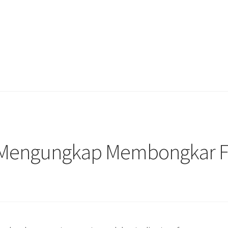
ni: Mengungkap Membongkar