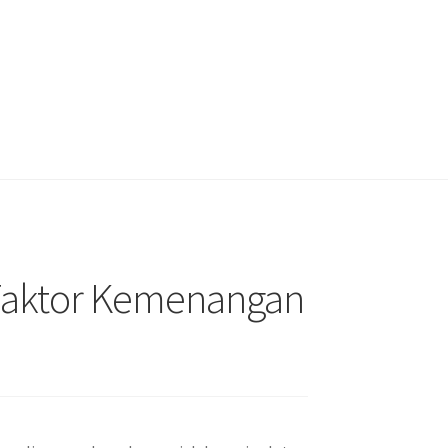
 Faktor Kemenangan