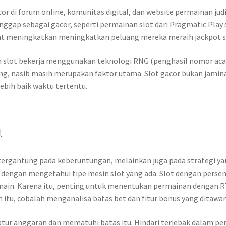
r di forum online, komunitas digital, dan website permainan judi.
gap sebagai gacor, seperti permainan slot dari Pragmatic Play
pat meningkatkan meningkatkan peluang mereka meraih jackpot s
in slot bekerja menggunakan teknologi RNG (penghasil nomor aca
g, nasib masih merupakan faktor utama. Slot gacor bukan jamin
bih baik waktu tertentu.
t
rgantung pada keberuntungan, melainkan juga pada strategi yang
ngan mengetahui tipe mesin slot yang ada. Slot dengan persen
in. Karena itu, penting untuk menentukan permainan dengan RTP
n itu, cobalah menganalisa batas bet dan fitur bonus yang ditawa
atur anggaran dan mematuhi batas itu. Hindari terjebak dalam p