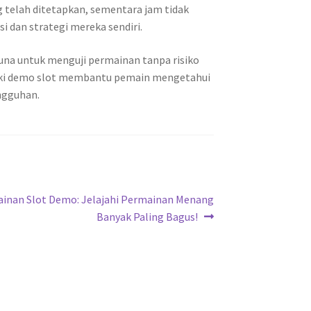
 telah ditetapkan, sementara jam tidak
i dan strategi mereka sendiri.
guna untuk menguji permainan tanpa risiko
eski demo slot membantu pemain mengetahui
ungguhan.
inan Slot Demo: Jelajahi Permainan Menang
Banyak Paling Bagus!