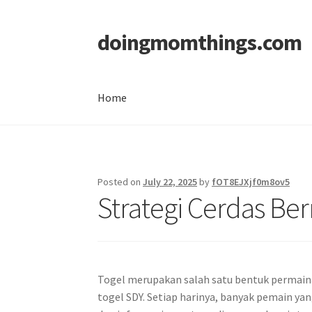
doingmomthings.com
Skip
Skip
to
to
navigation
content
Home
Home
Posted on
July 22, 2025
by
fOT8EJXjf0m8ov5
Strategi Cerdas Ber
Togel merupakan salah satu bentuk permainan
togel SDY. Setiap harinya, banyak pemain y