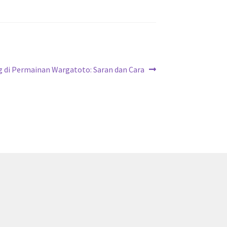
 di Permainan Wargatoto: Saran dan Cara