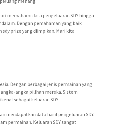
n peluang menang.
. Dari memahami data pengeluaran SDY hingga
 mendalam. Dengan pemahaman yang baik
sdy prize yang diimpikan. Mari kita
nesia. Dengan berbagai jenis permainan yang
 angka-angka pilihan mereka. Sistem
ikenal sebagai keluaran SDY.
dan mendapatkan data hasil pengeluaran SDY.
alam permainan. Keluaran SDY sangat