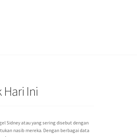
 Hari Ini
el Sidney atau yang sering disebut dengan
ntukan nasib mereka. Dengan berbagai data