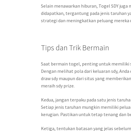
Selain menawarkan hiburan, Togel SDY juga 
didapatkan, tergantung pada jenis taruhan 
strategi dan meningkatkan peluang mereka u
Tips dan Trik Bermain
Saat bermain togel, penting untuk memiliki 
Dengan melihat pola dari keluaran sdy, Anda 
draw sdy maupun dari situs yang memberikan
meraih sdy prize.
Kedua, jangan terpaku pada satu jenis taruha
Setiap jenis taruhan mungkin memiliki pelu
kerugian. Pastikan untuk tetap tenang dan 
Ketiga, tentukan batasan yang jelas sebelu