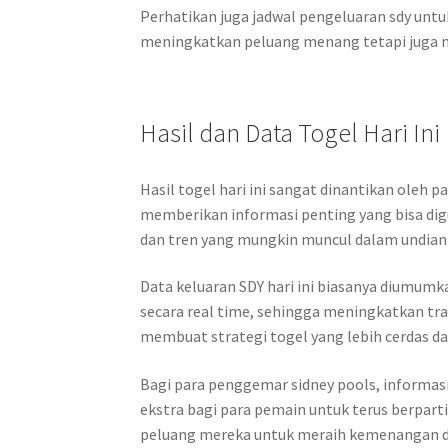
Perhatikan juga jadwal pengeluaran sdy unt
meningkatkan peluang menang tetapi juga
Hasil dan Data Togel Hari Ini
Hasil togel hari ini sangat dinantikan oleh 
memberikan informasi penting yang bisa digu
dan tren yang mungkin muncul dalam undian 
Data keluaran SDY hari ini biasanya diumumka
secara real time, sehingga meningkatkan tr
membuat strategi togel yang lebih cerdas da
Bagi para penggemar sidney pools, informasi
ekstra bagi para pemain untuk terus berpart
peluang mereka untuk meraih kemenangan da