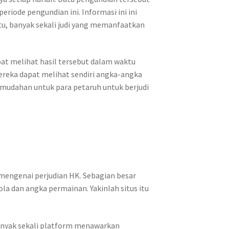
riode pengundian ini. Informasi ini ini
u, banyak sekali judi yang memanfaatkan
at melihat hasil tersebut dalam waktu
ereka dapat melihat sendiri angka-angka
mudahan untuk para petaruh untuk berjudi
mengenai perjudian HK. Sebagian besar
 dan angka permainan. Yakinlah situs itu
Banyak sekali platform menawarkan