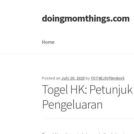
doingmomthings.com
Skip
Skip
to
to
navigation
content
Home
Home
Posted on
July 20, 2025
by
fOT8EJXjf0m8ov5
Togel HK: Petunjuk
Pengeluaran