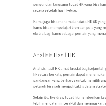
pengundian langsung togel HK yang bisa kam
segera setelah hasil keluar.
Kamu juga bisa menemukan data HK 6D yang 
kamu bisa mempelajari tren dan pola yang m
ekstra bagi kamu sebagai pemain yang mena
Analisis Hasil HK
Analisis hasil HK amat krusial bagi sejuml
hk secara berkala, pemain dapat menemukan 
pandangan yang berharga untuk memilih ang
petaruh bisa jadi menjadi taktis dalam strate
Selain itu, live draw togel hk memberikan k
lebih mendalam interaktif dan memuaskan, s