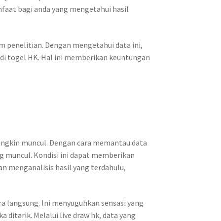
faat bagi anda yang mengetahui hasil
 penelitian. Dengan mengetahui data ini,
di togel HK. Hal ini memberikan keuntungan
mungkin muncul. Dengan cara memantau data
g muncul. Kondisi ini dapat memberikan
 menganalisis hasil yang terdahulu,
ra langsung. Ini menyuguhkan sensasi yang
itarik. Melalui live draw hk, data yang