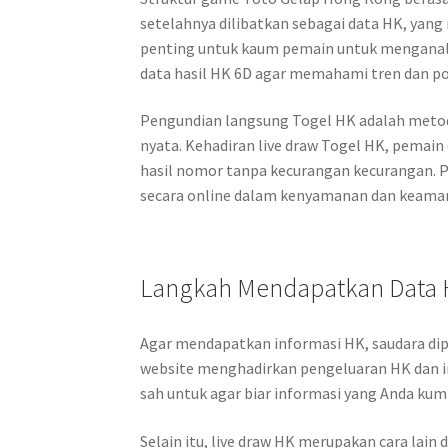
setelahnya dilibatkan sebagai data HK, yang 
penting untuk kaum pemain untuk menganalis
data hasil HK 6D agar memahami tren dan po
Pengundian langsung Togel HK adalah metode
nyata. Kehadiran live draw Togel HK, pemain
hasil nomor tanpa kecurangan kecurangan. P
secara online dalam kenyamanan dan keama
Langkah Mendapatkan Data H
Agar mendapatkan informasi HK, saudara dip
website menghadirkan pengeluaran HK dan in
sah untuk agar biar informasi yang Anda kum
Selain itu, live draw HK merupakan cara lai