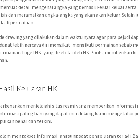
memuat detail mengenai angka yang berhasil keluar keluar serta pe
is dan meramalkan angka-angka yang akan akan keluar. Selain it
la di permainan.
 drawing yang dilakukan dalam waktu nyata agar para pejudi dap
 dapat lebih percaya diri mengikuti mengikuti permainan sebab m
ermainan Togel HK, yang dikelola oleh HK Pools, memberikan ke
nan.
asil Keluaran HK
erkenankan menjelajahi situs resmi yang memberikan informasi 
formasi paling baru yang dapat mendukung kamu mengetahui pola
pulkan benar dan terkini.
n dalam mengakses informasi langsung saat pengeluaran terjadi. 