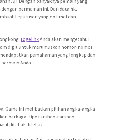
Tanah Air. Dengan banyaknya pemain yang
engan permainan ini. Dari data hk,
embuat keputusan yang optimal dan
Hongkong.
togel hk
Anda akan mengetahui
 enam digit untuk merumuskan nomor-nomor
nda mendapatkan pemahaman yang lengkap dan
 bermain Anda.
ya. Game ini melibatkan pilihan angka-angka
kan berbagai tipe taruhan-taruhan,
asil ditebak ditebak.
 setiap harian. Data pengundian tersebut