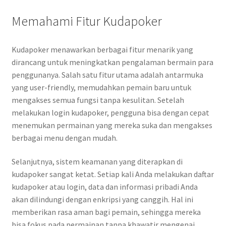
Memahami Fitur Kudapoker
Kudapoker menawarkan berbagai fitur menarik yang
dirancang untuk meningkatkan pengalaman bermain para
penggunanya. Salah satu fitur utama adalah antarmuka
yang user-friendly, memudahkan pemain baru untuk
mengakses semua fungsi tanpa kesulitan. Setelah
melakukan login kudapoker, pengguna bisa dengan cepat
menemukan permainan yang mereka suka dan mengakses
berbagai menu dengan mudah.
Selanjutnya, sistem keamanan yang diterapkan di
kudapoker sangat ketat. Setiap kali Anda melakukan daftar
kudapoker atau login, data dan informasi pribadi Anda
akan dilindungi dengan enkripsi yang canggih. Hal ini
memberikan rasa aman bagi pemain, sehingga mereka
bisa fokus pada permainan tanpa khawatir mengenai