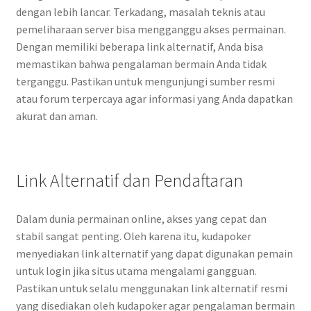
dengan lebih lancar. Terkadang, masalah teknis atau
pemeliharaan server bisa mengganggu akses permainan.
Dengan memiliki beberapa link alternatif, Anda bisa
memastikan bahwa pengalaman bermain Anda tidak
terganggu. Pastikan untuk mengunjungi sumber resmi
atau forum terpercaya agar informasi yang Anda dapatkan
akurat dan aman.
Link Alternatif dan Pendaftaran
Dalam dunia permainan online, akses yang cepat dan
stabil sangat penting. Oleh karena itu, kudapoker
menyediakan link alternatif yang dapat digunakan pemain
untuk login jika situs utama mengalami gangguan.
Pastikan untuk selalu menggunakan link alternatif resmi
yang disediakan oleh kudapoker agar pengalaman bermain