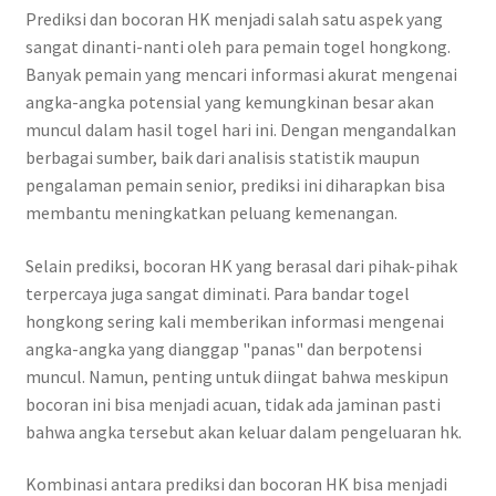
Prediksi dan bocoran HK menjadi salah satu aspek yang
sangat dinanti-nanti oleh para pemain togel hongkong.
Banyak pemain yang mencari informasi akurat mengenai
angka-angka potensial yang kemungkinan besar akan
muncul dalam hasil togel hari ini. Dengan mengandalkan
berbagai sumber, baik dari analisis statistik maupun
pengalaman pemain senior, prediksi ini diharapkan bisa
membantu meningkatkan peluang kemenangan.
Selain prediksi, bocoran HK yang berasal dari pihak-pihak
terpercaya juga sangat diminati. Para bandar togel
hongkong sering kali memberikan informasi mengenai
angka-angka yang dianggap "panas" dan berpotensi
muncul. Namun, penting untuk diingat bahwa meskipun
bocoran ini bisa menjadi acuan, tidak ada jaminan pasti
bahwa angka tersebut akan keluar dalam pengeluaran hk.
Kombinasi antara prediksi dan bocoran HK bisa menjadi