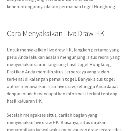
keberuntungannya dalam permainan togel Hongkong.
Cara Menyaksikan Live Draw HK
Untuk menyaksikan live draw HK, langkah pertama yang
perlu Anda lakukan adalah mengunjungi situs resmi yang
menyediakan siaran langsung hasil togel Hongkong.
Pastikan Anda memilih situs terpercaya yang sudah
terkenal di kalangan pemain togel. Banyak situs togel
online menawarkan fitur live draw, sehingga Anda dapat
dengan mudah mendapatkan informasi terkini tentang
hasil keluaran HK.
Setelah mengakses situs, carilah bagian yang
menyediakan live draw HK. Biasanya, situs ini akan
menampilkan jadwal waktu penayangan draw secara jelas.