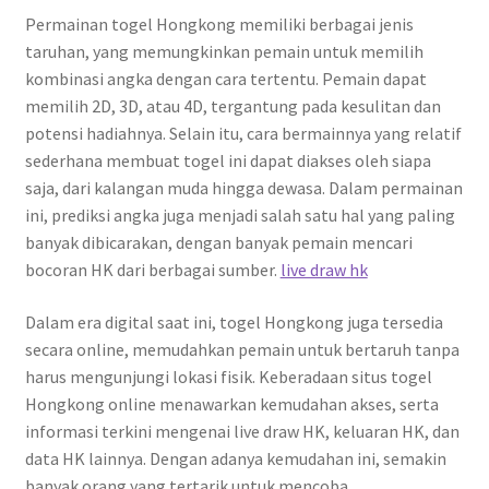
Permainan togel Hongkong memiliki berbagai jenis
taruhan, yang memungkinkan pemain untuk memilih
kombinasi angka dengan cara tertentu. Pemain dapat
memilih 2D, 3D, atau 4D, tergantung pada kesulitan dan
potensi hadiahnya. Selain itu, cara bermainnya yang relatif
sederhana membuat togel ini dapat diakses oleh siapa
saja, dari kalangan muda hingga dewasa. Dalam permainan
ini, prediksi angka juga menjadi salah satu hal yang paling
banyak dibicarakan, dengan banyak pemain mencari
bocoran HK dari berbagai sumber.
live draw hk
Dalam era digital saat ini, togel Hongkong juga tersedia
secara online, memudahkan pemain untuk bertaruh tanpa
harus mengunjungi lokasi fisik. Keberadaan situs togel
Hongkong online menawarkan kemudahan akses, serta
informasi terkini mengenai live draw HK, keluaran HK, dan
data HK lainnya. Dengan adanya kemudahan ini, semakin
banyak orang yang tertarik untuk mencoba