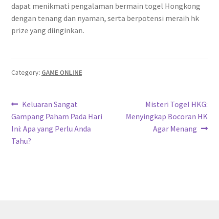
dapat menikmati pengalaman bermain togel Hongkong
dengan tenang dan nyaman, serta berpotensi meraih hk
prize yang diinginkan.
Category:
GAME ONLINE
Post
Previous
Next
Keluaran Sangat
Misteri Togel HKG:
post:
post:
Gampang Paham Pada Hari
Menyingkap Bocoran HK
navigation
Ini: Apa yang Perlu Anda
Agar Menang
Tahu?