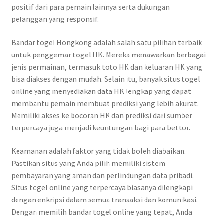
positif dari para pemain lainnya serta dukungan
pelanggan yang responsif.
Bandar togel Hongkong adalah salah satu pilihan terbaik
untuk penggemar togel HK. Mereka menawarkan berbagai
jenis permainan, termasuk toto HK dan keluaran HK yang
bisa diakses dengan mudah. Selain itu, banyak situs togel
online yang menyediakan data HK lengkap yang dapat
membantu pemain membuat prediksi yang lebih akurat.
Memiliki akses ke bocoran HK dan prediksi dari sumber
terpercaya juga menjadi keuntungan bagi para bettor.
Keamanan adalah faktor yang tidak boleh diabaikan.
Pastikan situs yang Anda pilih memiliki sistem
pembayaran yang aman dan perlindungan data pribadi.
Situs togel online yang terpercaya biasanya dilengkapi
dengan enkripsi dalam semua transaksi dan komunikasi.
Dengan memilih bandar togel online yang tepat, Anda