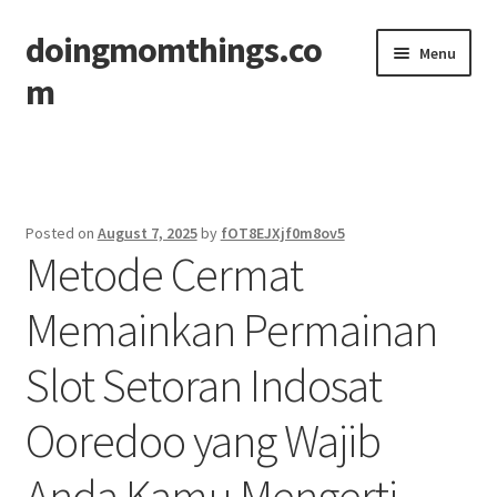
doingmomthings.co
Skip
Skip
Menu
to
to
m
navigation
content
Home
Posted on
August 7, 2025
by
fOT8EJXjf0m8ov5
Metode Cermat
Memainkan Permainan
Slot Setoran Indosat
Ooredoo yang Wajib
Anda Kamu Mengerti