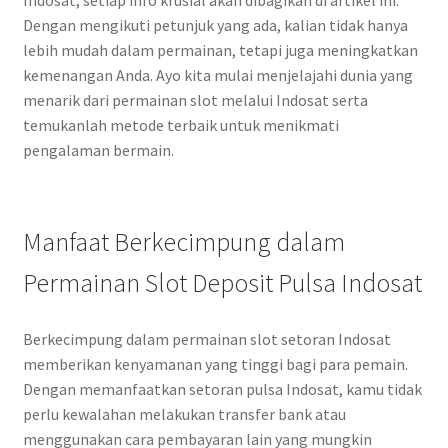
Dengan mengikuti petunjuk yang ada, kalian tidak hanya
lebih mudah dalam permainan, tetapi juga meningkatkan
kemenangan Anda. Ayo kita mulai menjelajahi dunia yang
menarik dari permainan slot melalui Indosat serta
temukanlah metode terbaik untuk menikmati
pengalaman bermain.
Manfaat Berkecimpung dalam
Permainan Slot Deposit Pulsa Indosat
Berkecimpung dalam permainan slot setoran Indosat
memberikan kenyamanan yang tinggi bagi para pemain.
Dengan memanfaatkan setoran pulsa Indosat, kamu tidak
perlu kewalahan melakukan transfer bank atau
menggunakan cara pembayaran lain yang mungkin