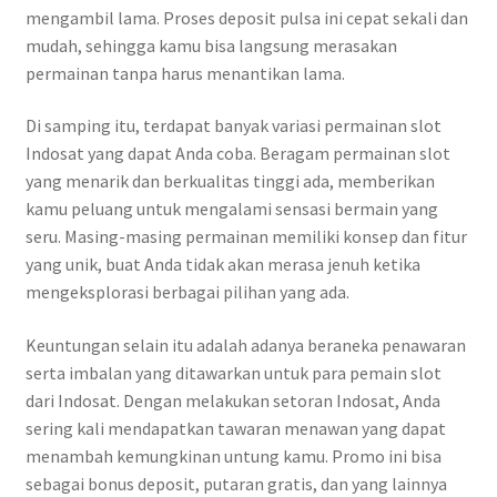
mengambil lama. Proses deposit pulsa ini cepat sekali dan
mudah, sehingga kamu bisa langsung merasakan
permainan tanpa harus menantikan lama.
Di samping itu, terdapat banyak variasi permainan slot
Indosat yang dapat Anda coba. Beragam permainan slot
yang menarik dan berkualitas tinggi ada, memberikan
kamu peluang untuk mengalami sensasi bermain yang
seru. Masing-masing permainan memiliki konsep dan fitur
yang unik, buat Anda tidak akan merasa jenuh ketika
mengeksplorasi berbagai pilihan yang ada.
Keuntungan selain itu adalah adanya beraneka penawaran
serta imbalan yang ditawarkan untuk para pemain slot
dari Indosat. Dengan melakukan setoran Indosat, Anda
sering kali mendapatkan tawaran menawan yang dapat
menambah kemungkinan untung kamu. Promo ini bisa
sebagai bonus deposit, putaran gratis, dan yang lainnya