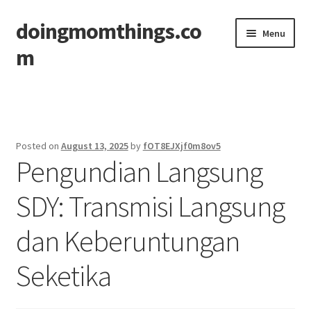
doingmomthings.co
Skip
Skip
Menu
to
to
m
navigation
content
Home
Posted on
August 13, 2025
by
fOT8EJXjf0m8ov5
Pengundian Langsung
SDY: Transmisi Langsung
dan Keberuntungan
Seketika