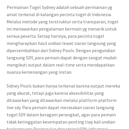
Permainan Togel Sydney adalah sebuah permainan yg
amat terkenal di kalangan pecinta togel di Indonesia.
Melalui metode yang terstruktur serta transparan, togel
ini menawarkan pengalaman bermain yg menarik untuk
semua peserta. Setiap harinya, para pecinta togel
mengharapkan hasil undian lewat siaran langsung yang
dipersembahkan dari Sidney Pools. Dengan pengundian
langsung SDY, para pemain dapat dengan sangat mudah
mengikuti output dalam real-time serta mendapatkan
nuansa kemenangan yang instan.
Sidney Pools bukan hanya terkenal karena output mereka
yang akurat, tetapi juga karena aksesibilitas yang
ditawarkan yang ditawarkan melalui platform platform
live sdy. Para pemain dapat merasakan siaran langsung
togel SDY dalam beragam perangkat, agar para pemain
tidak ketinggalan kesempatan penting tiap kali undian
berlangsung. Dengan live draw togel SDY, informasi