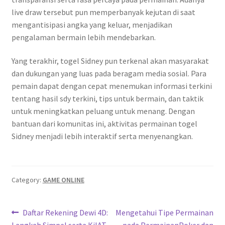
live draw tersebut pun memperbanyak kejutan di saat
mengantisipasi angka yang keluar, menjadikan
pengalaman bermain lebih mendebarkan.
Yang terakhir, togel Sidney pun terkenal akan masyarakat
dan dukungan yang luas pada beragam media sosial. Para
pemain dapat dengan cepat menemukan informasi terkini
tentang hasil sdy terkini, tips untuk bermain, dan taktik
untuk meningkatkan peluang untuk menang. Dengan
bantuan dari komunitas ini, aktivitas permainan togel
Sidney menjadi lebih interaktif serta menyenangkan.
Category:
GAME ONLINE
Post
Previous
Next
Daftar Rekening Dewi 4D:
Mengetahui Tipe Permainan
post:
post:
Langkah Simpel serta KilAT
pada PermainanPoker dan