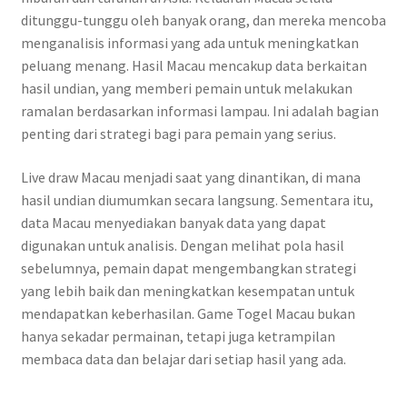
ditunggu-tunggu oleh banyak orang, dan mereka mencoba
menganalisis informasi yang ada untuk meningkatkan
peluang menang. Hasil Macau mencakup data berkaitan
hasil undian, yang memberi pemain untuk melakukan
ramalan berdasarkan informasi lampau. Ini adalah bagian
penting dari strategi bagi para pemain yang serius.
Live draw Macau menjadi saat yang dinantikan, di mana
hasil undian diumumkan secara langsung. Sementara itu,
data Macau menyediakan banyak data yang dapat
digunakan untuk analisis. Dengan melihat pola hasil
sebelumnya, pemain dapat mengembangkan strategi
yang lebih baik dan meningkatkan kesempatan untuk
mendapatkan keberhasilan. Game Togel Macau bukan
hanya sekadar permainan, tetapi juga ketrampilan
membaca data dan belajar dari setiap hasil yang ada.