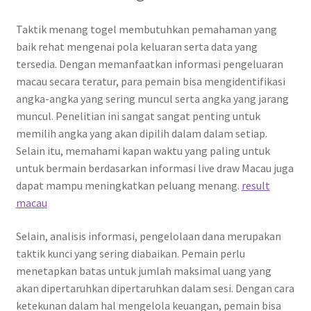
Taktik menang togel membutuhkan pemahaman yang
baik rehat mengenai pola keluaran serta data yang
tersedia. Dengan memanfaatkan informasi pengeluaran
macau secara teratur, para pemain bisa mengidentifikasi
angka-angka yang sering muncul serta angka yang jarang
muncul. Penelitian ini sangat sangat penting untuk
memilih angka yang akan dipilih dalam dalam setiap.
Selain itu, memahami kapan waktu yang paling untuk
untuk bermain berdasarkan informasi live draw Macau juga
dapat mampu meningkatkan peluang menang.
result
macau
Selain, analisis informasi, pengelolaan dana merupakan
taktik kunci yang sering diabaikan. Pemain perlu
menetapkan batas untuk jumlah maksimal uang yang
akan dipertaruhkan dipertaruhkan dalam sesi. Dengan cara
ketekunan dalam hal mengelola keuangan, pemain bisa