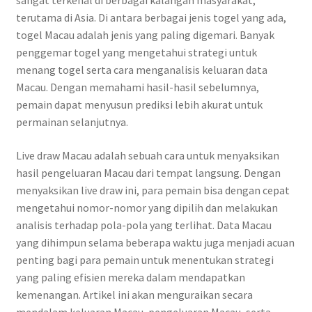
sangat terkenal di berbagai kalangan masyarakat,
terutama di Asia. Di antara berbagai jenis togel yang ada,
togel Macau adalah jenis yang paling digemari. Banyak
penggemar togel yang mengetahui strategi untuk
menang togel serta cara menganalisis keluaran data
Macau. Dengan memahami hasil-hasil sebelumnya,
pemain dapat menyusun prediksi lebih akurat untuk
permainan selanjutnya.
Live draw Macau adalah sebuah cara untuk menyaksikan
hasil pengeluaran Macau dari tempat langsung. Dengan
menyaksikan live draw ini, para pemain bisa dengan cepat
mengetahui nomor-nomor yang dipilih dan melakukan
analisis terhadap pola-pola yang terlihat. Data Macau
yang dihimpun selama beberapa waktu juga menjadi acuan
penting bagi para pemain untuk menentukan strategi
yang paling efisien mereka dalam mendapatkan
kemenangan. Artikel ini akan menguraikan secara
mendalam keluaran Macau, pengeluaran Macau, serta