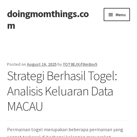
doingmomthings.co
Skip
Skip
Menu
to
to
m
navigation
content
Home
Posted on
August 16, 2025
by
fOT8EJXjf0m8ov5
Strategi Berhasil Togel:
Analisis Keluaran Data
MACAU
Permainan togel merupakan beberapa permainan yang