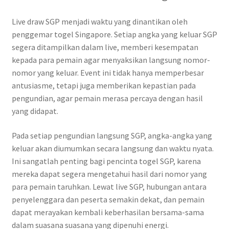
Live draw SGP menjadi waktu yang dinantikan oleh
penggemar togel Singapore. Setiap angka yang keluar SGP
segera ditampilkan dalam live, memberi kesempatan
kepada para pemain agar menyaksikan langsung nomor-
nomor yang keluar. Event ini tidak hanya memperbesar
antusiasme, tetapi juga memberikan kepastian pada
pengundian, agar pemain merasa percaya dengan hasil
yang didapat.
Pada setiap pengundian langsung SGP, angka-angka yang
keluar akan diumumkan secara langsung dan waktu nyata.
Ini sangatlah penting bagi pencinta togel SGP, karena
mereka dapat segera mengetahui hasil dari nomor yang
para pemain taruhkan. Lewat live SGP, hubungan antara
penyelenggara dan peserta semakin dekat, dan pemain
dapat merayakan kembali keberhasilan bersama-sama
dalam suasana suasana yang dipenuhi energi.