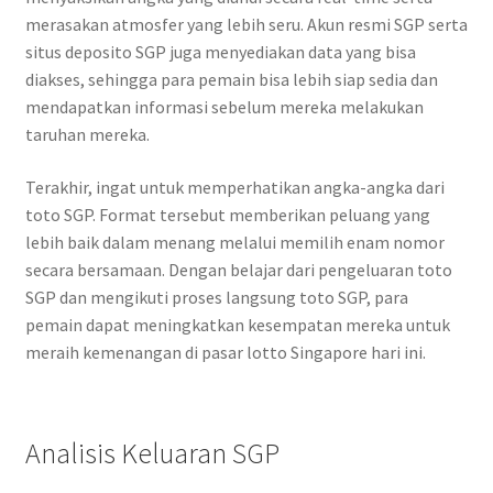
merasakan atmosfer yang lebih seru. Akun resmi SGP serta
situs deposito SGP juga menyediakan data yang bisa
diakses, sehingga para pemain bisa lebih siap sedia dan
mendapatkan informasi sebelum mereka melakukan
taruhan mereka.
Terakhir, ingat untuk memperhatikan angka-angka dari
toto SGP. Format tersebut memberikan peluang yang
lebih baik dalam menang melalui memilih enam nomor
secara bersamaan. Dengan belajar dari pengeluaran toto
SGP dan mengikuti proses langsung toto SGP, para
pemain dapat meningkatkan kesempatan mereka untuk
meraih kemenangan di pasar lotto Singapore hari ini.
Analisis Keluaran SGP