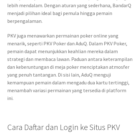
lebih mendalam. Dengan aturan yang sederhana, BandarQ
menjadi pilihan ideal bagi pemula hingga pemain
berpengalaman.
PKV juga menawarkan permainan poker online yang
menarik, seperti PKV Poker dan AduQ. Dalam PKV Poker,
pemain dapat menunjukkan keahlian mereka dalam
strategi dan membaca lawan. Paduan antara keterampilan
dan keberuntungan di meja poker menciptakan atmosfer
yang penuh tantangan. Di sisi lain, AduQ menguji
kemampuan pemain dalam mengadu dua kartu tertinggi,
menambah variasi permainan yang tersedia di platform
ini.
Cara Daftar dan Login ke Situs PKV