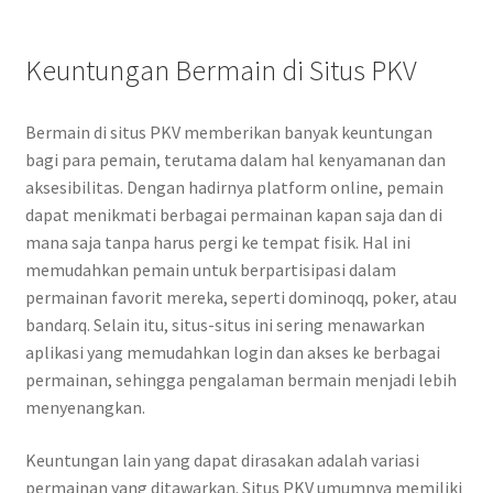
Keuntungan Bermain di Situs PKV
Bermain di situs PKV memberikan banyak keuntungan
bagi para pemain, terutama dalam hal kenyamanan dan
aksesibilitas. Dengan hadirnya platform online, pemain
dapat menikmati berbagai permainan kapan saja dan di
mana saja tanpa harus pergi ke tempat fisik. Hal ini
memudahkan pemain untuk berpartisipasi dalam
permainan favorit mereka, seperti dominoqq, poker, atau
bandarq. Selain itu, situs-situs ini sering menawarkan
aplikasi yang memudahkan login dan akses ke berbagai
permainan, sehingga pengalaman bermain menjadi lebih
menyenangkan.
Keuntungan lain yang dapat dirasakan adalah variasi
permainan yang ditawarkan. Situs PKV umumnya memiliki