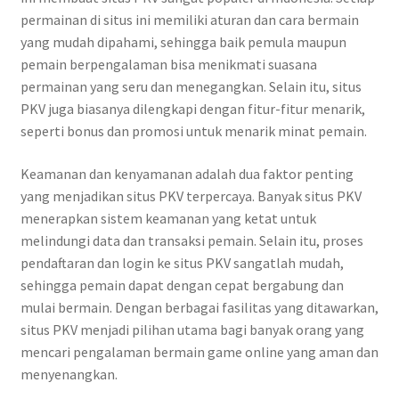
permainan di situs ini memiliki aturan dan cara bermain
yang mudah dipahami, sehingga baik pemula maupun
pemain berpengalaman bisa menikmati suasana
permainan yang seru dan menegangkan. Selain itu, situs
PKV juga biasanya dilengkapi dengan fitur-fitur menarik,
seperti bonus dan promosi untuk menarik minat pemain.
Keamanan dan kenyamanan adalah dua faktor penting
yang menjadikan situs PKV terpercaya. Banyak situs PKV
menerapkan sistem keamanan yang ketat untuk
melindungi data dan transaksi pemain. Selain itu, proses
pendaftaran dan login ke situs PKV sangatlah mudah,
sehingga pemain dapat dengan cepat bergabung dan
mulai bermain. Dengan berbagai fasilitas yang ditawarkan,
situs PKV menjadi pilihan utama bagi banyak orang yang
mencari pengalaman bermain game online yang aman dan
menyenangkan.