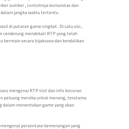
sumber sumber , contohnya komunitas dan
 dalam jangka waktu tertentu .
l di putaran game singkat . Di satu sisi ,
kan cenderung mendekati RTP yang telah
lu bermain secara bijaksana dan kendalikan
erbaru mengenai RTP slot dan info bocoran
kan peluang mereka untuk menang, terutama
ting dalam menentukan game yang akan
ng mengenai persentase kemenangan yang