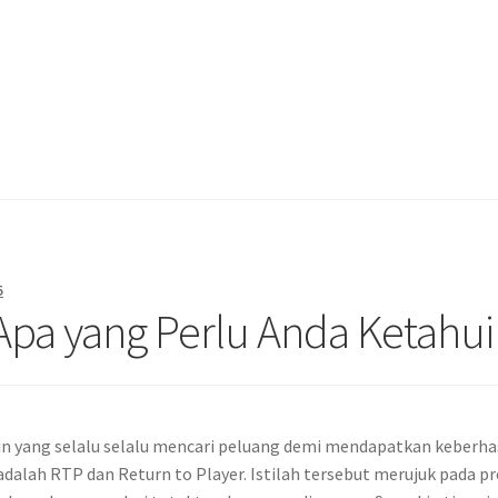
5
: Apa yang Perlu Anda Ketahui
 yang selalu selalu mencari peluang demi mendapatkan keberhasil
has adalah RTP dan Return to Player. Istilah tersebut merujuk pa