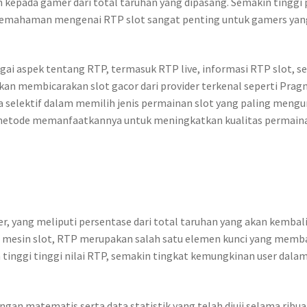
 kepada gamer dari total taruhan yang dipasang. Semakin tingg
, pemahaman mengenai RTP slot sangat penting untuk gamers y
ai aspek tentang RTP, termasuk RTP live, informasi RTP slot, ser
ukkan membicarakan slot gacor dari provider terkenal seperti Pr
erta selektif dalam memilih jenis permainan slot yang paling men
metode memanfaatkannya untuk meningkatkan kualitas permaina
er, yang meliputi persentase dari total taruhan yang akan kemb
am mesin slot, RTP merupakan salah satu elemen kunci yang mem
inggi tinggi nilai RTP, semakin tingkat kemungkinan user dal
an matematis serta data statistik yang telah diuji selama ribua