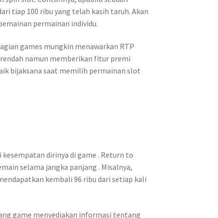
i tiap 100 ribu yang telah kasih taruh. Akan
pemainan permainan individu.
 Sebagian games mungkin menawarkan RTP
h rendah namun memberikan fitur premi
ik bijaksana saat memilih permainan slot
 kesempatan dirinya di game . Return to
main selama jangka panjang . Misalnya,
mendapatkan kembali 96 ribu dari setiap kali
mbang game menyediakan informasi tentang