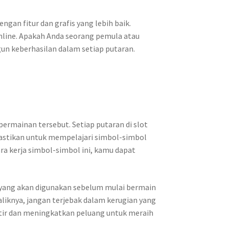
gan fitur dan grafis yang lebih baik.
online. Apakah Anda seorang pemula atau
n keberhasilan dalam setiap putaran.
rmainan tersebut. Setiap putaran di slot
astikan untuk mempelajari simbol-simbol
a kerja simbol-simbol ini, kamu dapat
 yang akan digunakan sebelum mulai bermain
liknya, jangan terjebak dalam kerugian yang
tir dan meningkatkan peluang untuk meraih