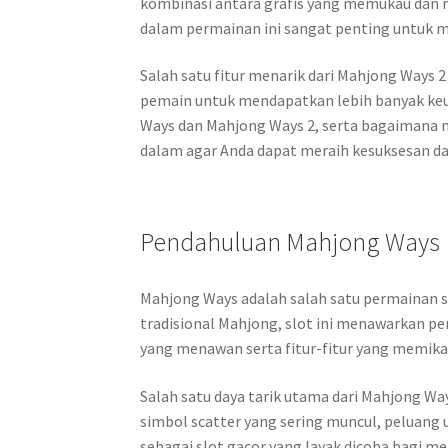
kombinasi antara grafis yang memukau dan 
dalam permainan ini sangat penting untuk
Salah satu fitur menarik dari Mahjong Way
pemain untuk mendapatkan lebih banyak keu
Ways dan Mahjong Ways 2, serta bagaimana m
dalam agar Anda dapat meraih kesuksesan da
Pendahuluan Mahjong Ways
Mahjong Ways adalah salah satu permainan sl
tradisional Mahjong, slot ini menawarkan p
yang menawan serta fitur-fitur yang memik
Salah satu daya tarik utama dari Mahjong
simbol scatter yang sering muncul, peluang
sebagai slot gacor yang layak dicoba bagi me