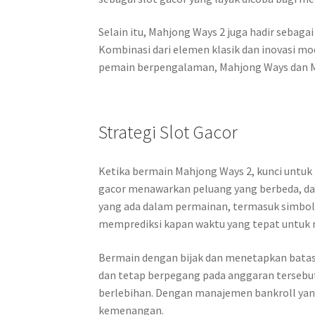
Selain itu, Mahjong Ways 2 juga hadir sebaga
Kombinasi dari elemen klasik dan inovasi mo
pemain berpengalaman, Mahjong Ways dan Ma
Strategi Slot Gacor
Ketika bermain Mahjong Ways 2, kunci untu
gacor menawarkan peluang yang berbeda, da
yang ada dalam permainan, termasuk simbol 
memprediksi kapan waktu yang tepat untuk 
Bermain dengan bijak dan menetapkan batas
dan tetap berpegang pada anggaran tersebut
berlebihan. Dengan manajemen bankroll yan
kemenangan.