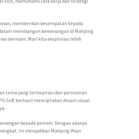
 slot, memahami cara kerja dan strategi
rmainan, memberikan kesempatan kepada
tif dalam membangun kemenangan di Mahjong
 bermain. Mari kita eksplorasi lebih
an tema yang terinspirasi dari permainan
 Soft berhasil menciptakan desain visual
ya.
emenangan kepada pemain. Dengan adanya
eningkat. Ini menjadikan Mahjong Ways