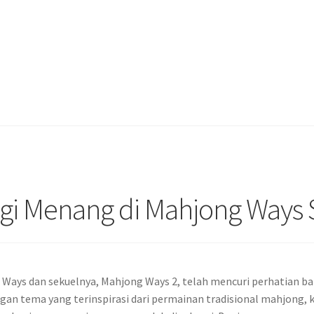
i Menang di Mahjong Ways 
 Ways dan sekuelnya, Mahjong Ways 2, telah mencuri perhatian b
 tema yang terinspirasi dari permainan tradisional mahjong, kek