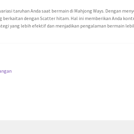
 variasi taruhan Anda saat bermain di Mahjong Ways. Dengan men
g berkaitan dengan Scatter hitam. Hal ini memberikan Anda kontr
gi yang lebih efektif dan menjadikan pengalaman bermain leb
nangan