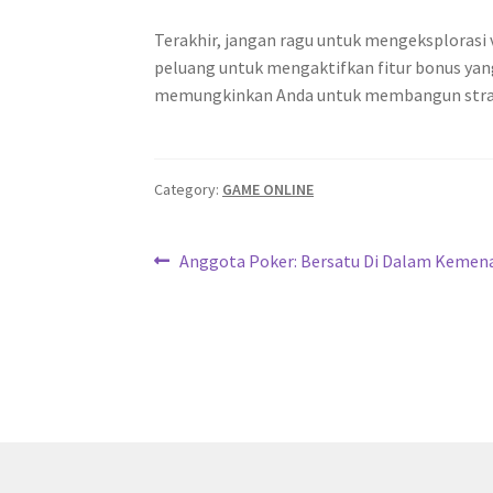
Terakhir, jangan ragu untuk mengeksplorasi
peluang untuk mengaktifkan fitur bonus yan
memungkinkan Anda untuk membangun strate
Category:
GAME ONLINE
Post
Previous
Anggota Poker: Bersatu Di Dalam Keme
post:
navigation