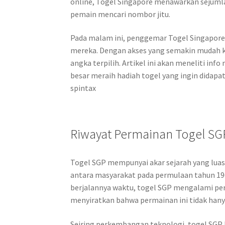
online, Togel Singapore menawarkan sejumla
pemain mencari nombor jitu.
Pada malam ini, penggemar Togel Singapore 
mereka. Dengan akses yang semakin mudah ke
angka terpilih. Artikel ini akan meneliti 
besar meraih hadiah togel yang ingin didapa
spintax
Riwayat Permainan Togel SG
Togel SGP mempunyai akar sejarah yang luas 
antara masyarakat pada permulaan tahun 196
berjalannya waktu, togel SGP mengalami per
menyiratkan bahwa permainan ini tidak hany
Seiring perkembangan teknologi, togel SGP b