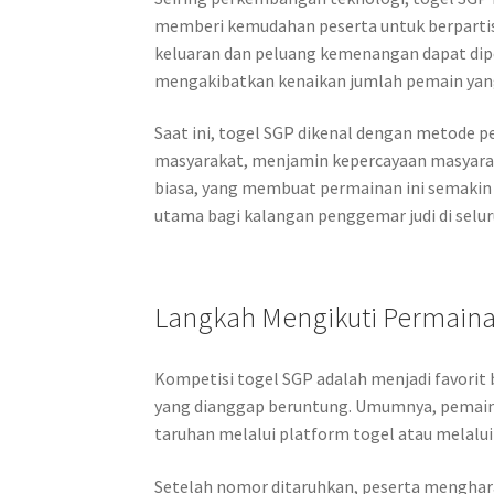
memberi kemudahan peserta untuk berpartis
keluaran dan peluang kemenangan dapat dipe
mengakibatkan kenaikan jumlah pemain yang 
Saat ini, togel SGP dikenal dengan metode p
masyarakat, menjamin kepercayaan masyaraka
biasa, yang membuat permainan ini semakin d
utama bagi kalangan penggemar judi di selur
Langkah Mengikuti Permain
Kompetisi togel SGP adalah menjadi favorit
yang dianggap beruntung. Umumnya, pemain
taruhan melalui platform togel atau melalu
Setelah nomor ditaruhkan, peserta menghara