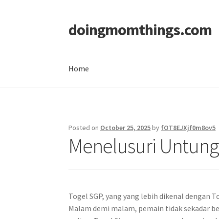
doingmomthings.com
Skip
Skip
to
to
navigation
content
Home
Home
Posted on
October 25, 2025
by
fOT8EJXjf0m8ov5
Menelusuri Untung:
Togel SGP, yang yang lebih dikenal dengan To
Malam demi malam, pemain tidak sekadar ber