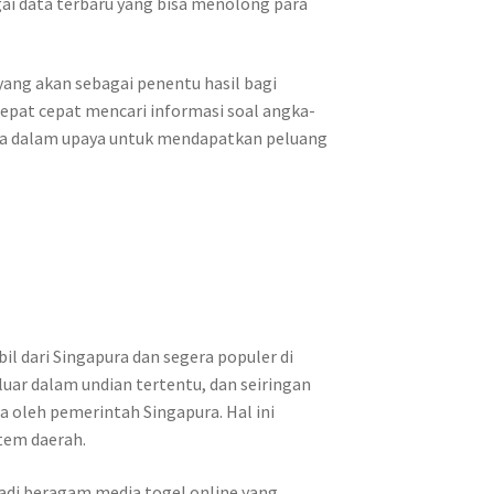
ai data terbaru yang bisa menolong para
ang akan sebagai penentu hasil bagi
epat cepat mencari informasi soal angka-
nda dalam upaya untuk mendapatkan peluang
l dari Singapura dan segera populer di
ar dalam undian tertentu, dan seiringan
 oleh pemerintah Singapura. Hal ini
tem daerah.
jadi beragam media togel online yang