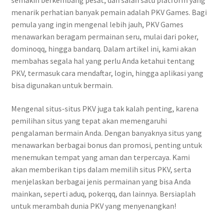
semakin berkembang pesat, dan salah satu platform yang
menarik perhatian banyak pemain adalah PKV Games. Bagi
pemula yang ingin mengenal lebih jauh, PKV Games
menawarkan beragam permainan seru, mulai dari poker,
dominoqq, hingga bandarq. Dalam artikel ini, kami akan
membahas segala hal yang perlu Anda ketahui tentang
PKV, termasuk cara mendaftar, login, hingga aplikasi yang
bisa digunakan untuk bermain.
Mengenal situs-situs PKV juga tak kalah penting, karena
pemilihan situs yang tepat akan memengaruhi
pengalaman bermain Anda. Dengan banyaknya situs yang
menawarkan berbagai bonus dan promosi, penting untuk
menemukan tempat yang aman dan terpercaya. Kami
akan memberikan tips dalam memilih situs PKV, serta
menjelaskan berbagai jenis permainan yang bisa Anda
mainkan, seperti aduq, pokerqq, dan lainnya. Bersiaplah
untuk merambah dunia PKV yang menyenangkan!