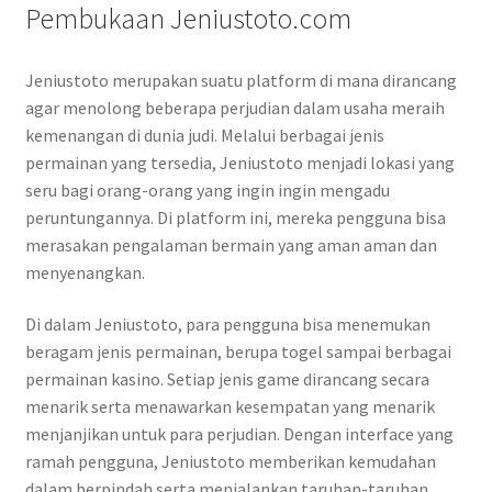
Pembukaan Jeniustoto.com
Jeniustoto merupakan suatu platform di mana dirancang
agar menolong beberapa perjudian dalam usaha meraih
kemenangan di dunia judi. Melalui berbagai jenis
permainan yang tersedia, Jeniustoto menjadi lokasi yang
seru bagi orang-orang yang ingin ingin mengadu
peruntungannya. Di platform ini, mereka pengguna bisa
merasakan pengalaman bermain yang aman aman dan
menyenangkan.
Di dalam Jeniustoto, para pengguna bisa menemukan
beragam jenis permainan, berupa togel sampai berbagai
permainan kasino. Setiap jenis game dirancang secara
menarik serta menawarkan kesempatan yang menarik
menjanjikan untuk para perjudian. Dengan interface yang
ramah pengguna, Jeniustoto memberikan kemudahan
dalam berpindah serta menjalankan taruhan-taruhan.