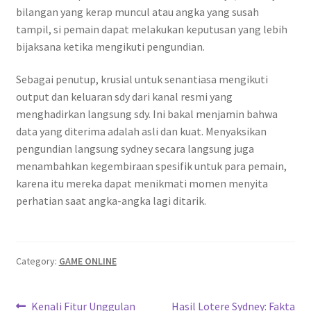
bilangan yang kerap muncul atau angka yang susah
tampil, si pemain dapat melakukan keputusan yang lebih
bijaksana ketika mengikuti pengundian.
Sebagai penutup, krusial untuk senantiasa mengikuti
output dan keluaran sdy dari kanal resmi yang
menghadirkan langsung sdy. Ini bakal menjamin bahwa
data yang diterima adalah asli dan kuat. Menyaksikan
pengundian langsung sydney secara langsung juga
menambahkan kegembiraan spesifik untuk para pemain,
karena itu mereka dapat menikmati momen menyita
perhatian saat angka-angka lagi ditarik.
Category:
GAME ONLINE
Post
Previous
Next
Kenali Fitur Unggulan
Hasil Lotere Sydney: Fakta