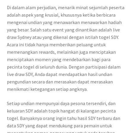
Di dalam alam perjudian, menarik minat sejumlah peserta
adalah aspek yang krusial, khususnya ketika berbicara
mengenai undian yang menawarkan menawarkan hadiah
yang besar. Salah satu event yang dinantikan adalah live
draw Sydney atau yang dikenal dengan istilah togel SDY.
Acara ini tidak hanya memberikan peluang untuk
memenangkan rewards, melainkan juga menciptakan
menciptakan momen yang mendebarkan bagi para
pecinta togel di seluruh dunia. Dengan partisipasi dalam
live draw SDY, Anda dapat mendapatkan hasil undian
pengundian secara dan merasakan dapat merasakan
menikmati ketegangan setiap angknya.
Setiap undian mempunyai daya pesona tersendiri, dan
keluaran SDY adalah topik hangat di kalangan pecinta
togel. Banyaknya orang ingin tahu hasil SDY terbaru dan
data SDY yang dapat mendukung para pemain untuk
menentukan nomor-nomor yang untuk pada taruhan