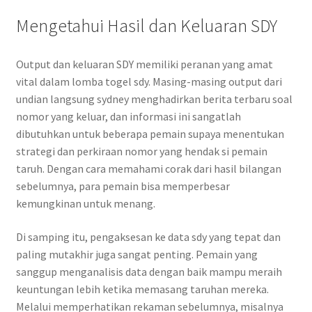
Mengetahui Hasil dan Keluaran SDY
Output dan keluaran SDY memiliki peranan yang amat
vital dalam lomba togel sdy. Masing-masing output dari
undian langsung sydney menghadirkan berita terbaru soal
nomor yang keluar, dan informasi ini sangatlah
dibutuhkan untuk beberapa pemain supaya menentukan
strategi dan perkiraan nomor yang hendak si pemain
taruh. Dengan cara memahami corak dari hasil bilangan
sebelumnya, para pemain bisa memperbesar
kemungkinan untuk menang.
Di samping itu, pengaksesan ke data sdy yang tepat dan
paling mutakhir juga sangat penting. Pemain yang
sanggup menganalisis data dengan baik mampu meraih
keuntungan lebih ketika memasang taruhan mereka.
Melalui memperhatikan rekaman sebelumnya, misalnya