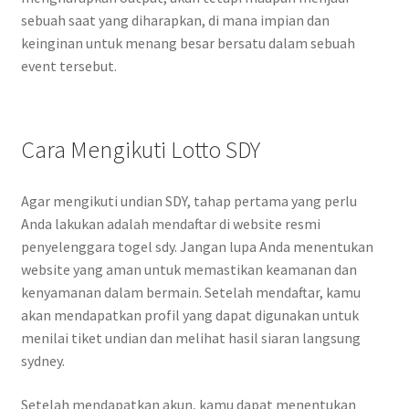
sebuah saat yang diharapkan, di mana impian dan
keinginan untuk menang besar bersatu dalam sebuah
event tersebut.
Cara Mengikuti Lotto SDY
Agar mengikuti undian SDY, tahap pertama yang perlu
Anda lakukan adalah mendaftar di website resmi
penyelenggara togel sdy. Jangan lupa Anda menentukan
website yang aman untuk memastikan keamanan dan
kenyamanan dalam bermain. Setelah mendaftar, kamu
akan mendapatkan profil yang dapat digunakan untuk
menilai tiket undian dan melihat hasil siaran langsung
sydney.
Setelah mendapatkan akun, kamu dapat menentukan