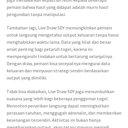
pemain bahwa hasil yang didapat adalah murni hasil
pengundian tanpa manipulasi.
Tambahan lagi, Live Draw SDY memungkinkan pemain
untuk langsung mengetahui output keluaran tanpa harus
menghabiskan waktu lama. Data yang kilat dan benar
amat penting bagi petaruh togel, karena ini
mempengaruhi tindakan untuk bertarung selanjutnya.
Dengan draw, pemain bisa secepatnya mengurai data
keluaran dan menyusun strategi sendiri berdasarkan
output yang dimiliki.
Tidak bisa diabaikan, Live Draw SDY juga menumbuhkan
suasana yang lebih bagi beberapa penggemar togel.
Menonton penarikan langsung dapat meningkatkan
perasaan taruhan, menggugah adrenalin, dan memberikan
kesenangan tersendiri. Aktivitas ini bukan hanya
mengharapkan output, akan tetapi maupun menjadi