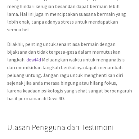
menghindari kerugian besar dan dapat bermain lebih
lama. Hal ini juga m menciptakan suasana bermain yang
lebih enak, tanpa adanya stress untuk mendapatkan
semua bet.
Di akhir, penting untuk senantiasa bermain dengan
bijaksana dan tidak tergesa-gesa dalam memutuskan
langkah.
dewi4d
Meluangkan waktu untuk menganalisis
dan memikirkan langkah berikutnya dapat menambah
peluang untung. Jangan ragu untuk menghentikan diri
sejenak jika anda merasa bingung atau hilang fokus,
karena keadaan psikologis yang sehat sangat berpengaruh
hasil permainan di Dewi 4D.
Ulasan Pengguna dan Testimoni