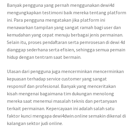
Banyak pengguna yang pernah menggunakan dewi4d
mengungkapkan testimoni baik mereka tentang platform
ini. Para pengguna mengatakan jika platform ini
menawarkan tampilan yang sangat ramah bagi user dan
kemudahan yang cepat menuju berbagai jenis permainan.
Selain itu, proses pendaftaran serta pemrosesan di dewi 4d
dianggap sederhana serta efisien, sehingga semua pemain
hidup dengan tentram saat bermain.
Ulasan dari pengguna juga mencerminkan mencerminkan
kepuasan terhadap service customer yang sangat
responsif dan profesional. Banyak yang menceritakan
kisah mengenai bagaimana tim dukungan menolong
mereka saat menemui masalah teknis dan pertanyaan
terkait permainan. Kepercayaan ini adalah salah satu
faktor kunci mengapa dewi4dwin.online semakin dikenal di
kalangan sektor judi online.