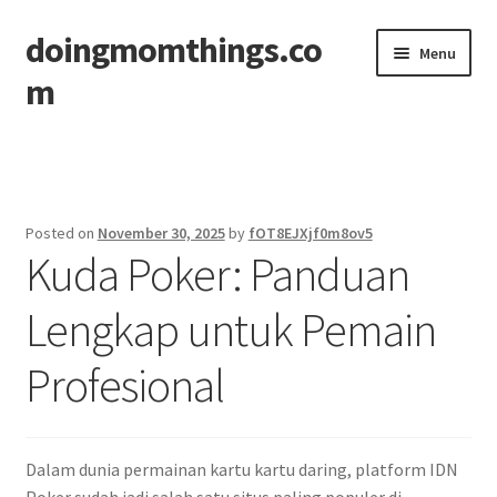
doingmomthings.co
Skip
Skip
Menu
to
to
m
navigation
content
Home
Posted on
November 30, 2025
by
fOT8EJXjf0m8ov5
Kuda Poker: Panduan
Lengkap untuk Pemain
Profesional
Dalam dunia permainan kartu kartu daring, platform IDN