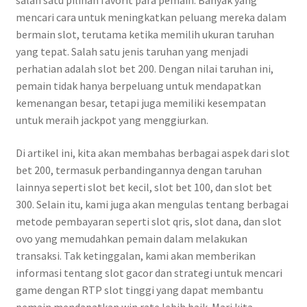
salah satu pilihan favorit para pemain. Banyak yang
mencari cara untuk meningkatkan peluang mereka dalam
bermain slot, terutama ketika memilih ukuran taruhan
yang tepat. Salah satu jenis taruhan yang menjadi
perhatian adalah slot bet 200. Dengan nilai taruhan ini,
pemain tidak hanya berpeluang untuk mendapatkan
kemenangan besar, tetapi juga memiliki kesempatan
untuk meraih jackpot yang menggiurkan.
Di artikel ini, kita akan membahas berbagai aspek dari slot
bet 200, termasuk perbandingannya dengan taruhan
lainnya seperti slot bet kecil, slot bet 100, dan slot bet
300. Selain itu, kami juga akan mengulas tentang berbagai
metode pembayaran seperti slot qris, slot dana, dan slot
ovo yang memudahkan pemain dalam melakukan
transaksi. Tak ketinggalan, kami akan memberikan
informasi tentang slot gacor dan strategi untuk mencari
game dengan RTP slot tinggi yang dapat membantu
pemain mendapatkan win rate lebih baik. Mari kita