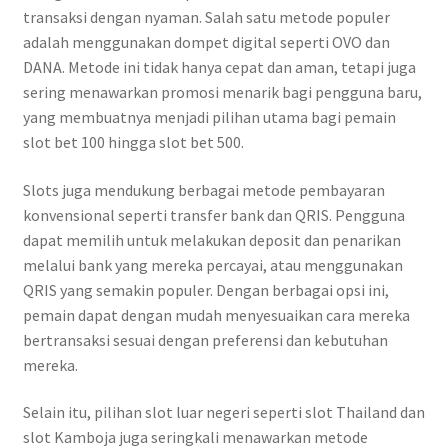
transaksi dengan nyaman. Salah satu metode populer
adalah menggunakan dompet digital seperti OVO dan
DANA. Metode ini tidak hanya cepat dan aman, tetapi juga
sering menawarkan promosi menarik bagi pengguna baru,
yang membuatnya menjadi pilihan utama bagi pemain
slot bet 100 hingga slot bet 500.
Slots juga mendukung berbagai metode pembayaran
konvensional seperti transfer bank dan QRIS. Pengguna
dapat memilih untuk melakukan deposit dan penarikan
melalui bank yang mereka percayai, atau menggunakan
QRIS yang semakin populer. Dengan berbagai opsi ini,
pemain dapat dengan mudah menyesuaikan cara mereka
bertransaksi sesuai dengan preferensi dan kebutuhan
mereka.
Selain itu, pilihan slot luar negeri seperti slot Thailand dan
slot Kamboja juga seringkali menawarkan metode