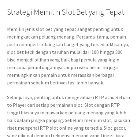
Strategi Memilih Slot Bet yang Tepat
Memilih jenis slot bet yang tepat sangat penting untuk
meningkatkan peluang menang. Pertama-tama, pemain
perlu mempertimbangkan budget yang tersedia. Misalnya,
slot bet kecil dengan taruhan mulai dari 100 hingga 300
bisa menjadi pilihan yang baik bagi pemula yang ingin
mencoba peruntungannya tanpa risiko besar. Ini juga
memungkinkan pemain untuk merasakan berbagai
permainan sebelum berinvestasi lebih banyak.
Selanjutnya, penting untuk mengevaluasi RTP atau Return
to Player dari setiap permainan slot. Slot dengan RTP
tinggi biasanya menawarkan peluang menang yang lebih
baik dalam jangka panjang. Sebelum memilih slot, lakukan
riset mengenai RTP slot online yang tersedia. Slot gacor,
yang dikenal dengan frekuensi menang yang tinggi, juga