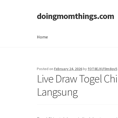
doingmomthings.com
Skip
Skip
to
to
navigation
content
Home
Home
Posted on
February 24, 2026
by
fOT8EJXjf0m8ov5
Live Draw Togel C
Langsung