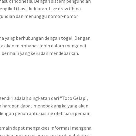
ermasuk Indonesia. Dengan sistem pengundian
ngikuti hasil keluaran. Live draw China
engundian dan menunggu nomor-nomor
ina yang berhubungan dengan togel. Dengan
 kita akan membahas lebih dalam mengenai
n bermain yang seru dan mendebarkan.
endiri adalah singkatan dari "Toto Gelap",
n harapan dapat menebak angka yang akan
n dengan penuh antusiasme oleh para pemain.
 Pemain dapat mengakses informasi mengenai
ya diumumkan secara rutin dan dapat dilihat