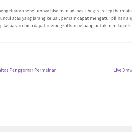
 pengeluaran sebelumnya bisa menjadi basis bagi strategi bermain 
uncul atau yang jarang keluar, pemain dapat mengatur pilihan an
adap keluaran china dapat meningkatkan peluang untuk mendapat
Next
nitas Penggemar Permainan
Live Dra
post: