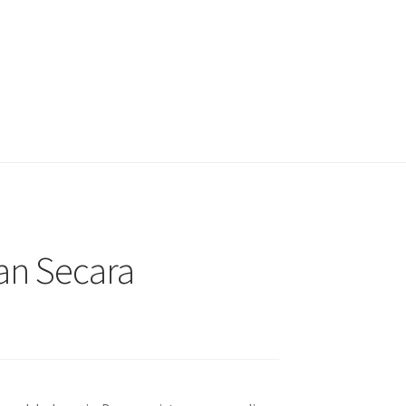
an Secara