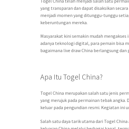
Togel China telah menjadi salah satu permai
yang transparan dan dapat disaksikan secara
menjadi momen yang ditunggu-tunggu setia
keberuntungan mereka.
Masyarakat kini semakin mudah mengakses in
adanya teknologi digital, para pemain bisa
bagaimana live draw China berlangsung dan 
Apa Itu Togel China?
Togel China merupakan salah satu jenis perm
yang merujuk pada permainan tebak angka. 
keluar pada pengundian resmi. Kegiatan ini 
Salah satu daya tarik utama dari Togel Ch
keluaran China melalui berbagai kanal, terma