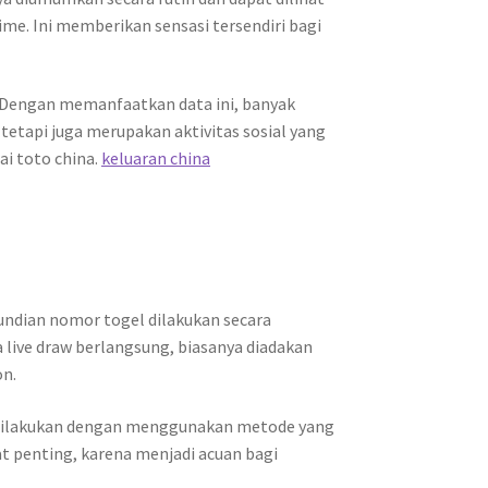
me. Ini memberikan sensasi tersendiri bagi
r. Dengan memanfaatkan data ini, banyak
tapi juga merupakan aktivitas sosial yang
ai toto china.
keluaran china
ndian nomor togel dilakukan secara
 live draw berlangsung, biasanya diadakan
on.
ini dilakukan dengan menggunakan metode yang
at penting, karena menjadi acuan bagi