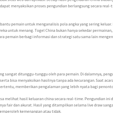
n dapat menyaksikan proses pengundian berlangsung secara real-ti
embantu pemain untuk menganalisis pola angka yang sering kelua
a untuk menang. Togel China bukan hanya sekedar permainan, te
ara pemain berbagi informasi dan strategi satu sama lain mengen
ng sangat ditunggu-tunggu oleh para pemain. Di dalamnya, pengu
serta bisa menyaksikan hasilnya tanpa ada kecurangan. Saat acara
 tertentu, memberikan pengalaman yang lebih nyata bagi penont
isa melihat hasil keluaran china secara real-time. Pengundian 
a fair dan akurat. Hasil yang ditampilkan selama live draw sang
emperoleh kemenangan atau tidak.