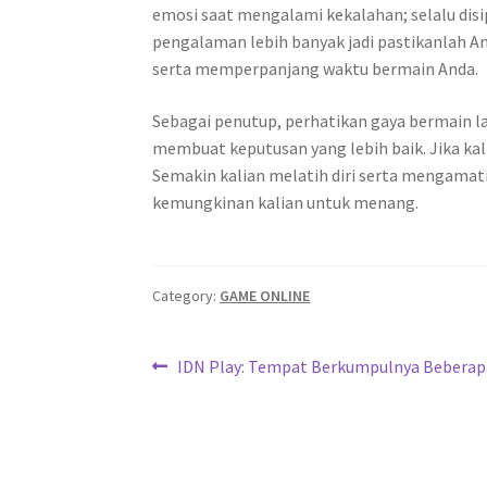
emosi saat mengalami kekalahan; selalu disip
pengalaman lebih banyak jadi pastikanlah 
serta memperpanjang waktu bermain Anda.
Sebagai penutup, perhatikan gaya bermain 
membuat keputusan yang lebih baik. Jika kal
Semakin kalian melatih diri serta mengamat
kemungkinan kalian untuk menang.
Category:
GAME ONLINE
Post
Previous
IDN Play: Tempat Berkumpulnya Beberap
post:
navigation