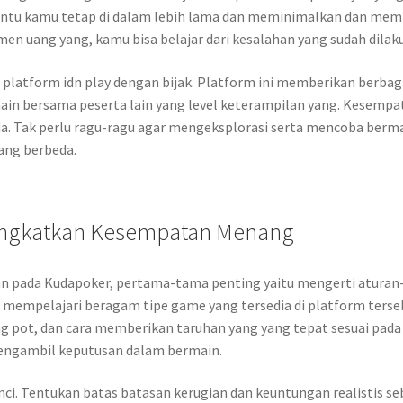
bantu kamu tetap di dalam lebih lama dan meminimalkan dan me
n uang yang, kamu bisa belajar dari kesalahan yang sudah dilak
 platform idn play dengan bijak. Platform ini memberikan berb
in bersama peserta lain yang level keterampilan yang. Kesempa
. Tak perlu ragu-ragu agar mengeksplorasi serta mencoba ber
ang berbeda.
ingkatkan Kesempatan Menang
ada Kudapoker, pertama-tama penting yaitu mengerti aturan-at
k mempelajari beragam tipe game yang tersedia di platform ters
g pot, dan cara memberikan taruhan yang yang tepat sesuai pada
mengambil keputusan dalam bermain.
unci. Tentukan batas batasan kerugian dan keuntungan realistis