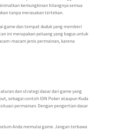
minimalkan kemungkinan hilangnya semua
ukan tanpa merasakan tertekan.
agai game dan tempat duduk yang memberi
tan ini merupakan peluang yang bagus untuk
macam-macam jenis permainan, karena
uran dan strategi dasar dari game yang
ebut, sebagai contoh IDN Poker ataupun Kuda
 situasi permainan. Dengan pengertian dasar
 sebelum Anda memulai game. Jangan terbawa