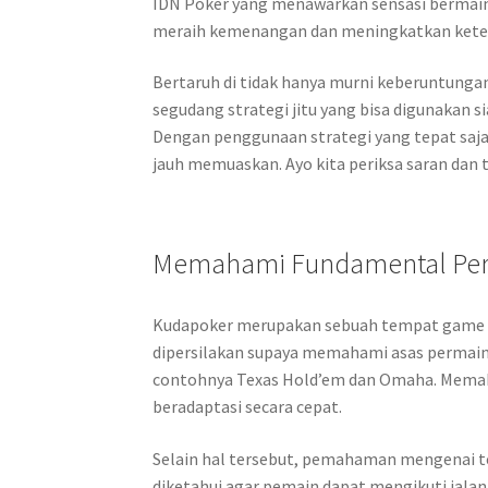
IDN Poker yang menawarkan sensasi bermain 
meraih kemenangan dan meningkatkan keter
Bertaruh di tidak hanya murni keberuntunga
segudang strategi jitu yang bisa digunakan
Dengan penggunaan strategi yang tepat saja
jauh memuaskan. Ayo kita periksa saran dan
Memahami Fundamental Pe
Kudapoker merupakan sebuah tempat game po
dipersilakan supaya memahami asas permaina
contohnya Texas Hold’em dan Omaha. Memah
beradaptasi secara cepat.
Selain hal tersebut, pemahaman mengenai ter
diketahui agar pemain dapat mengikuti jalan