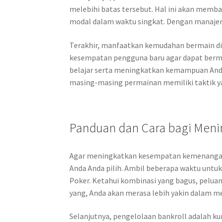
melebihi batas tersebut. Hal ini akan mem
modal dalam waktu singkat. Dengan manajeme
Terakhir, manfaatkan kemudahan bermain di
kesempatan pengguna baru agar dapat berma
belajar serta meningkatkan kemampuan Anda
masing-masing permainan memiliki taktik y
Panduan dan Cara bagi Men
Agar meningkatkan kesempatan kemenangan p
Anda Anda pilih. Ambil beberapa waktu untu
Poker. Ketahui kombinasi yang bagus, peluan
yang, Anda akan merasa lebih yakin dalam 
Selanjutnya, pengelolaan bankroll adalah k