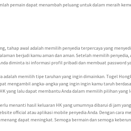
ar jumlah pemain dapat menambah peluang untuk dalam meraih ke
g, tahap awal adalah memilih penyedia terpercaya yang menyedia
ngalaman berjudi kamu aman dan aman. Setelah memilih penyedia, 
da diminta isi informasi profil pribadi dan membuat password ya
tnya adalah memilih tipe taruhan yang ingin dimainkan. Togel Ho
pat mengambil angka-angka yang ingin ingin kamu taruh berdasar
 HK yang lalu dapat membantu Anda dalam memilih pilihan yang le
u menanti hasil keluaran HK yang umumnya dibarui di jam yang t
ebsite official atau aplikasi mobile penyedia Anda. Dengan cara 
k menang dapat meningkat. Semoga bermain dan semoga keberu