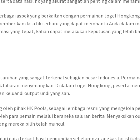
serta data hasil hk yang akurat sangatlah penting dalam mena
i berbagai aspek yang berkaitan dengan permainan togel Hongkong
memberikan data hk terbaru yang dapat membantu Anda dalam 
asi yang tepat, kalian dapat melakukan keputusan yang lebih bai
aruhan yang sangat terkenal sebagian besar Indonesia. Permaina
tuk hiburan menyenangkan. Di dalam togel Hongkong, peserta me
 keluar di output undi yang sah.
g oleh pihak HK Pools, sebagai lembaga resmi yang mengelola pe
leh para pemain melalui beraneka saluran berita. Menyaksikan o
ang mereka pilih telah muncul.
dari data terkait hasil pengundian sebelumnya, angka statistik dig