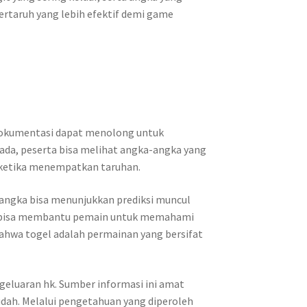
ertaruh yang lebih efektif demi game
rdokumentasi dapat menolong untuk
ada, peserta bisa melihat angka-angka yang
s ketika menempatkan taruhan.
 angka bisa menunjukkan prediksi muncul
 ini bisa membantu pemain untuk memahami
ahwa togel adalah permainan yang bersifat
eluaran hk. Sumber informasi ini amat
udah. Melalui pengetahuan yang diperoleh