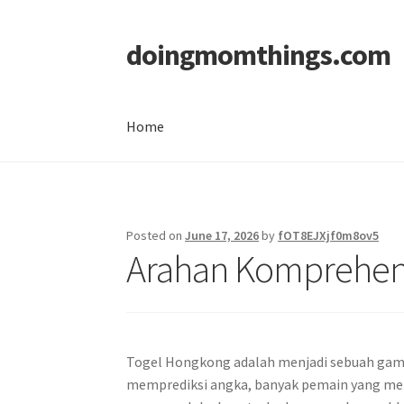
doingmomthings.com
Skip
Skip
to
to
navigation
content
Home
Home
Posted on
June 17, 2026
by
fOT8EJXjf0m8ov5
Arahan Komprehensi
Togel Hongkong adalah menjadi sebuah game 
memprediksi angka, banyak pemain yang menc