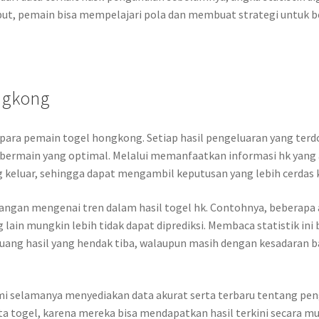
but, pemain bisa mempelajari pola dan membuat strategi untuk b
ongkong
 para pemain togel hongkong. Setiap hasil pengeluaran yang te
bermain yang optimal. Melalui memanfaatkan informasi hk yang 
g keluar, sehingga dapat mengambil keputusan yang lebih cerda
dangan mengenai tren dalam hasil togel hk. Contohnya, beberapa
g lain mungkin lebih tidak dapat diprediksi. Membaca statistik
ang hasil yang hendak tiba, walaupun masih dengan kesadaran b
 selamanya menyediakan data akurat serta terbaru tentang peng
a togel, karena mereka bisa mendapatkan hasil terkini secara m