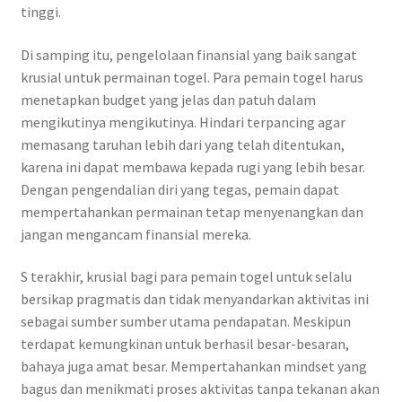
tinggi.
Di samping itu, pengelolaan finansial yang baik sangat
krusial untuk permainan togel. Para pemain togel harus
menetapkan budget yang jelas dan patuh dalam
mengikutinya mengikutinya. Hindari terpancing agar
memasang taruhan lebih dari yang telah ditentukan,
karena ini dapat membawa kepada rugi yang lebih besar.
Dengan pengendalian diri yang tegas, pemain dapat
mempertahankan permainan tetap menyenangkan dan
jangan mengancam finansial mereka.
S terakhir, krusial bagi para pemain togel untuk selalu
bersikap pragmatis dan tidak menyandarkan aktivitas ini
sebagai sumber sumber utama pendapatan. Meskipun
terdapat kemungkinan untuk berhasil besar-besaran,
bahaya juga amat besar. Mempertahankan mindset yang
bagus dan menikmati proses aktivitas tanpa tekanan akan