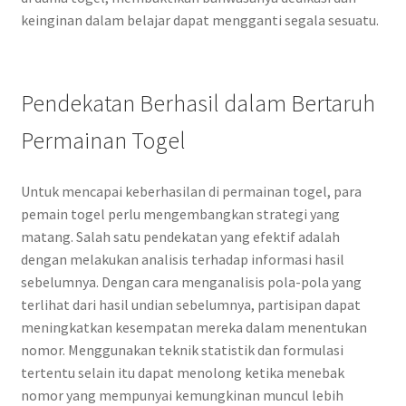
keinginan dalam belajar dapat mengganti segala sesuatu.
Pendekatan Berhasil dalam Bertaruh
Permainan Togel
Untuk mencapai keberhasilan di permainan togel, para
pemain togel perlu mengembangkan strategi yang
matang. Salah satu pendekatan yang efektif adalah
dengan melakukan analisis terhadap informasi hasil
sebelumnya. Dengan cara menganalisis pola-pola yang
terlihat dari hasil undian sebelumnya, partisipan dapat
meningkatkan kesempatan mereka dalam menentukan
nomor. Menggunakan teknik statistik dan formulasi
tertentu selain itu dapat menolong ketika menebak
nomor yang mempunyai kemungkinan muncul lebih