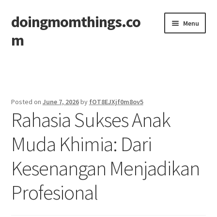
doingmomthings.co
Skip
Skip
Menu
to
to
m
navigation
content
Home
Posted on
June 7, 2026
by
fOT8EJXjf0m8ov5
Rahasia Sukses Anak
Muda Khimia: Dari
Kesenangan Menjadikan
Profesional