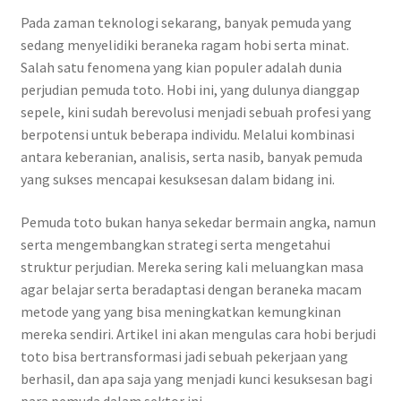
Pada zaman teknologi sekarang, banyak pemuda yang
sedang menyelidiki beraneka ragam hobi serta minat.
Salah satu fenomena yang kian populer adalah dunia
perjudian pemuda toto. Hobi ini, yang dulunya dianggap
sepele, kini sudah berevolusi menjadi sebuah profesi yang
berpotensi untuk beberapa individu. Melalui kombinasi
antara keberanian, analisis, serta nasib, banyak pemuda
yang sukses mencapai kesuksesan dalam bidang ini.
Pemuda toto bukan hanya sekedar bermain angka, namun
serta mengembangkan strategi serta mengetahui
struktur perjudian. Mereka sering kali meluangkan masa
agar belajar serta beradaptasi dengan beraneka macam
metode yang yang bisa meningkatkan kemungkinan
mereka sendiri. Artikel ini akan mengulas cara hobi berjudi
toto bisa bertransformasi jadi sebuah pekerjaan yang
berhasil, dan apa saja yang menjadi kunci kesuksesan bagi
para pemuda dalam sektor ini.