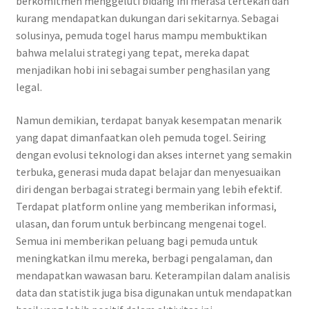
berkomitmen menggeluti bidang ini merasa tertekan dan
kurang mendapatkan dukungan dari sekitarnya. Sebagai
solusinya, pemuda togel harus mampu membuktikan
bahwa melalui strategi yang tepat, mereka dapat
menjadikan hobi ini sebagai sumber penghasilan yang
legal.
Namun demikian, terdapat banyak kesempatan menarik
yang dapat dimanfaatkan oleh pemuda togel. Seiring
dengan evolusi teknologi dan akses internet yang semakin
terbuka, generasi muda dapat belajar dan menyesuaikan
diri dengan berbagai strategi bermain yang lebih efektif.
Terdapat platform online yang memberikan informasi,
ulasan, dan forum untuk berbincang mengenai togel.
Semua ini memberikan peluang bagi pemuda untuk
meningkatkan ilmu mereka, berbagi pengalaman, dan
mendapatkan wawasan baru. Keterampilan dalam analisis
data dan statistik juga bisa digunakan untuk mendapatkan