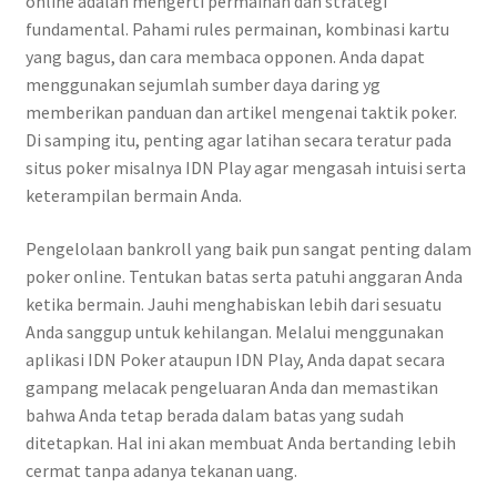
online adalah mengerti permainan dan strategi
fundamental. Pahami rules permainan, kombinasi kartu
yang bagus, dan cara membaca opponen. Anda dapat
menggunakan sejumlah sumber daya daring yg
memberikan panduan dan artikel mengenai taktik poker.
Di samping itu, penting agar latihan secara teratur pada
situs poker misalnya IDN Play agar mengasah intuisi serta
keterampilan bermain Anda.
Pengelolaan bankroll yang baik pun sangat penting dalam
poker online. Tentukan batas serta patuhi anggaran Anda
ketika bermain. Jauhi menghabiskan lebih dari sesuatu
Anda sanggup untuk kehilangan. Melalui menggunakan
aplikasi IDN Poker ataupun IDN Play, Anda dapat secara
gampang melacak pengeluaran Anda dan memastikan
bahwa Anda tetap berada dalam batas yang sudah
ditetapkan. Hal ini akan membuat Anda bertanding lebih
cermat tanpa adanya tekanan uang.