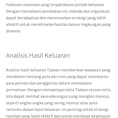
fluktuasi musiman yang terjadi dalam jumlah keluaran.
Dengan memahami perubahan ini, individu dan organisasi
dapat beradaptasi dan merumuskan strategi yang lebih
efektif untuk meraih keberhasilan dalam lingkungan yang
dinamis.
Analisis Hasil Keluaran
Analisis hasil keluaran Taiwan memberikan wawasan yang
mendalam tentang pola dan tren yang dapat membantu
para pemain dan penggemar dalam memahami
permainan. Dengan mempelajari data Taiwan secara rutin,
kita dapat melihat kecenderungan yang mungkin muncul,
seperti angka-angka yang sering muncul atau pola
tertentu dalam hasil keluaran. Ini penting untuk strategi
taruhan yang lebih efektif dan untuk membuat keputusan