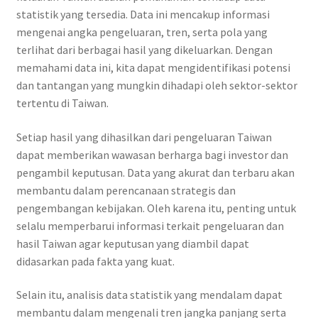
statistik yang tersedia. Data ini mencakup informasi
mengenai angka pengeluaran, tren, serta pola yang
terlihat dari berbagai hasil yang dikeluarkan. Dengan
memahami data ini, kita dapat mengidentifikasi potensi
dan tantangan yang mungkin dihadapi oleh sektor-sektor
tertentu di Taiwan.
Setiap hasil yang dihasilkan dari pengeluaran Taiwan
dapat memberikan wawasan berharga bagi investor dan
pengambil keputusan. Data yang akurat dan terbaru akan
membantu dalam perencanaan strategis dan
pengembangan kebijakan. Oleh karena itu, penting untuk
selalu memperbarui informasi terkait pengeluaran dan
hasil Taiwan agar keputusan yang diambil dapat
didasarkan pada fakta yang kuat.
Selain itu, analisis data statistik yang mendalam dapat
membantu dalam mengenali tren jangka panjang serta