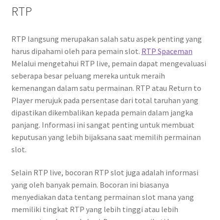
RTP
RTP langsung merupakan salah satu aspek penting yang
harus dipahami oleh para pemain slot.
RTP Spaceman
Melalui mengetahui RTP live, pemain dapat mengevaluasi
seberapa besar peluang mereka untuk meraih
kemenangan dalam satu permainan. RTP atau Return to
Player merujuk pada persentase dari total taruhan yang
dipastikan dikembalikan kepada pemain dalam jangka
panjang. Informasi ini sangat penting untuk membuat
keputusan yang lebih bijaksana saat memilih permainan
slot.
Selain RTP live, bocoran RTP slot juga adalah informasi
yang oleh banyak pemain. Bocoran ini biasanya
menyediakan data tentang permainan slot mana yang
memiliki tingkat RTP yang lebih tinggi atau lebih