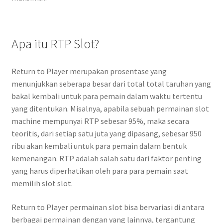
Apa itu RTP Slot?
Return to Player merupakan prosentase yang
menunjukkan seberapa besar dari total total taruhan yang
bakal kembali untuk para pemain dalam waktu tertentu
yang ditentukan. Misalnya, apabila sebuah permainan slot
machine mempunyai RTP sebesar 95%, maka secara
teoritis, dari setiap satu juta yang dipasang, sebesar 950
ribu akan kembali untuk para pemain dalam bentuk
kemenangan. RTP adalah salah satu dari faktor penting
yang harus diperhatikan oleh para para pemain saat
memilih slot slot.
Return to Player permainan slot bisa bervariasi di antara
berbagai permainan dengan yang lainnya, tergantung