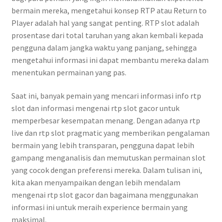
bermain mereka, mengetahui konsep RTP atau Return to
Player adalah hal yang sangat penting. RTP slot adalah
prosentase dari total taruhan yang akan kembali kepada
pengguna dalam jangka waktu yang panjang, sehingga
mengetahui informasi ini dapat membantu mereka dalam
menentukan permainan yang pas.
Saat ini, banyak pemain yang mencari informasi info rtp
slot dan informasi mengenai rtp slot gacor untuk
memperbesar kesempatan menang. Dengan adanya rtp
live dan rtp slot pragmatic yang memberikan pengalaman
bermain yang lebih transparan, pengguna dapat lebih
gampang menganalisis dan memutuskan permainan slot
yang cocok dengan preferensi mereka. Dalam tulisan ini,
kita akan menyampaikan dengan lebih mendalam
mengenai rtp slot gacor dan bagaimana menggunakan
informasi ini untuk meraih experience bermain yang
maksimal.