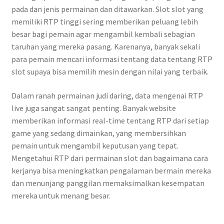
pada dan jenis permainan dan ditawarkan. Slot slot yang
memiliki RTP tinggi sering memberikan peluang lebih
besar bagi pemain agar mengambil kembali sebagian
taruhan yang mereka pasang. Karenanya, banyak sekali
para pemain mencari informasi tentang data tentang RTP
slot supaya bisa memilih mesin dengan nilai yang terbaik.
Dalam ranah permainan judi daring, data mengenai RTP
live juga sangat sangat penting. Banyak website
memberikan informasi real-time tentang RTP dari setiap
game yang sedang dimainkan, yang membersihkan
pemain untuk mengambil keputusan yang tepat.
Mengetahui RTP dari permainan slot dan bagaimana cara
kerjanya bisa meningkatkan pengalaman bermain mereka
dan menunjang panggilan memaksimalkan kesempatan
mereka untuk menang besar.