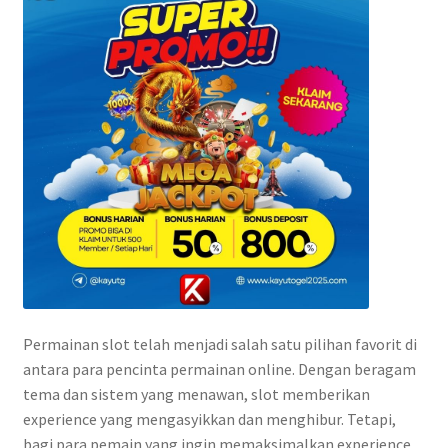
Permainan slot telah menjadi salah satu pilihan favorit di
antara para pencinta permainan online. Dengan beragam
tema dan sistem yang menawan, slot memberikan
experience yang mengasyikkan dan menghibur. Tetapi,
bagi para pemain yang ingin memaksimalkan experience