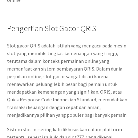
Pengertian Slot Gacor QRIS
Slot gacor QRIS adalah istilah yang mengacu pada mesin
slot yang memiliki tingkat kemenangan yang tinggi,
terutama dalam konteks permainan online yang
memanfaatkan sistem pembayaran QRIS. Dalam dunia
perjudian online, slot gacor sangat dicari karena
menawarkan peluang lebih besar bagi pemain untuk
mendapatkan kemenangan yang signifikan. QRIS, atau
Quick Response Code Indonesian Standard, memudahkan
transaksi keuangan dengan cepat dan aman,
menjadikannya pilihan yang populer bagi banyak pemain.
Sistem slot ini sering kali dikhususkan dalam platform
tertentu, seperti salju4d dan slot777, yang dikenal