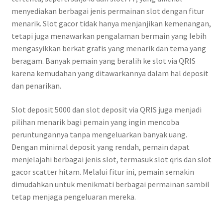
menyediakan berbagai jenis permainan slot dengan fitur
menarik. Slot gacor tidak hanya menjanjikan kemenangan,
tetapi juga menawarkan pengalaman bermain yang lebih
mengasyikkan berkat grafis yang menarik dan tema yang
beragam. Banyak pemain yang beralih ke slot via QRIS
karena kemudahan yang ditawarkannya dalam hal deposit
dan penarikan.
Slot deposit 5000 dan slot deposit via QRIS juga menjadi
pilihan menarik bagi pemain yang ingin mencoba
peruntungannya tanpa mengeluarkan banyak uang.
Dengan minimal deposit yang rendah, pemain dapat
menjelajahi berbagai jenis slot, termasuk slot qris dan slot
gacor scatter hitam. Melalui fitur ini, pemain semakin
dimudahkan untuk menikmati berbagai permainan sambil
tetap menjaga pengeluaran mereka.