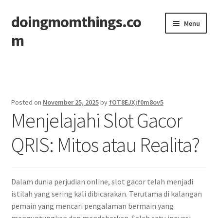
doingmomthings.co
Skip
Skip
Menu
to
to
m
navigation
content
Home
Posted on
November 25, 2025
by
fOT8EJXjf0m8ov5
Menjelajahi Slot Gacor
QRIS: Mitos atau Realita?
Dalam dunia perjudian online, slot gacor telah menjadi
istilah yang sering kali dibicarakan. Terutama di kalangan
pemain yang mencari pengalaman bermain yang