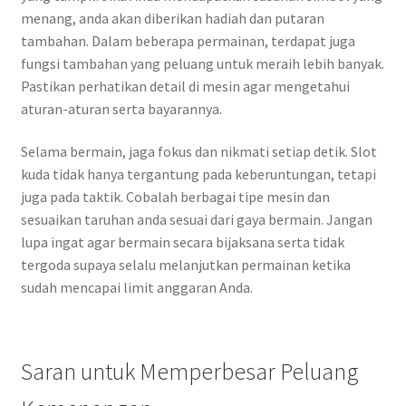
menang, anda akan diberikan hadiah dan putaran
tambahan. Dalam beberapa permainan, terdapat juga
fungsi tambahan yang peluang untuk meraih lebih banyak.
Pastikan perhatikan detail di mesin agar mengetahui
aturan-aturan serta bayarannya.
Selama bermain, jaga fokus dan nikmati setiap detik. Slot
kuda tidak hanya tergantung pada keberuntungan, tetapi
juga pada taktik. Cobalah berbagai tipe mesin dan
sesuaikan taruhan anda sesuai dari gaya bermain. Jangan
lupa ingat agar bermain secara bijaksana serta tidak
tergoda supaya selalu melanjutkan permainan ketika
sudah mencapai limit anggaran Anda.
Saran untuk Memperbesar Peluang