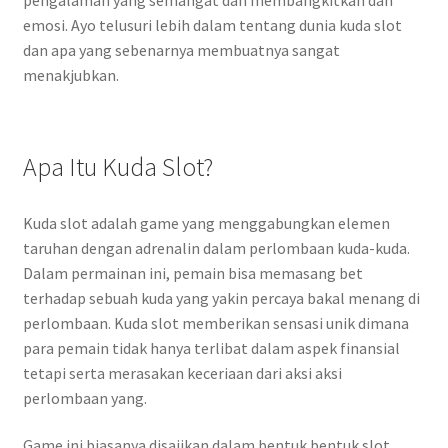
emosi. Ayo telusuri lebih dalam tentang dunia kuda slot
dan apa yang sebenarnya membuatnya sangat
menakjubkan.
Apa Itu Kuda Slot?
Kuda slot adalah game yang menggabungkan elemen
taruhan dengan adrenalin dalam perlombaan kuda-kuda.
Dalam permainan ini, pemain bisa memasang bet
terhadap sebuah kuda yang yakin percaya bakal menang di
perlombaan. Kuda slot memberikan sensasi unik dimana
para pemain tidak hanya terlibat dalam aspek finansial
tetapi serta merasakan keceriaan dari aksi aksi
perlombaan yang.
Game ini biasanya disajikan dalam bentuk bentuk slot